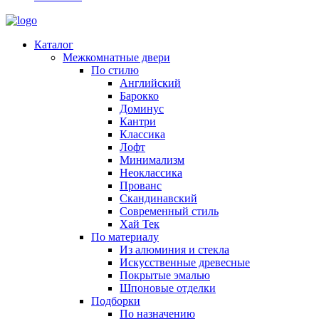
Каталог
Межкомнатные двери
По стилю
Английский
Барокко
Доминус
Кантри
Классика
Лофт
Минимализм
Неоклассика
Прованс
Скандинавский
Современный стиль
Хай Тек
По материалу
Из алюминия и стекла
Искусственные древесные
Покрытые эмалью
Шпоновые отделки
Подборки
По назначению