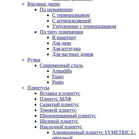
Входные двери
По назначению
С терморазрывом
С шумоизоляцией
Утепленные с терморазрывом
По типу помещения
В квартиру
Для дачи
Для коттеджа
Для частных домов
Ручки
Современный стиль
Armadillo
Fuaro
Punto
Плинтусы
Вставки в плинтус
Плинтус МДФ
Скрытый плинтус
Теневой плинтус
Шпонированный плинтус
Щелевой плинтус
Накладной плинтус
Алюминиевый плинтус SYMETRIC L-
образный