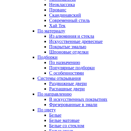
Неоклассика
Прованс
Скандинавский
Современный стиль
Хай Тек
По материалу
Из алюминия и стекла
Искусственные древесные
Покрытые эмалью
Шпоновые отделки
Подборки
По назначению
Популярные подборки
С особенностями
Системы открывания
Раздвижные двери
Распашные двери
По направлению
В искусственных покрытиях
Фрезерованные в эмали
По цвету
Белые
Белые матовые
Белые со стеклом
Белые эмаль