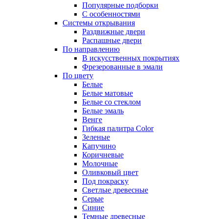
Популярные подборки
С особенностями
Системы открывания
Раздвижные двери
Распашные двери
По направлению
В искусственных покрытиях
Фрезерованные в эмали
По цвету
Белые
Белые матовые
Белые со стеклом
Белые эмаль
Венге
Гибкая палитра Color
Зеленые
Капучино
Коричневые
Молочные
Оливковый цвет
Под покраску
Светлые древесные
Серые
Синие
Темные древесные