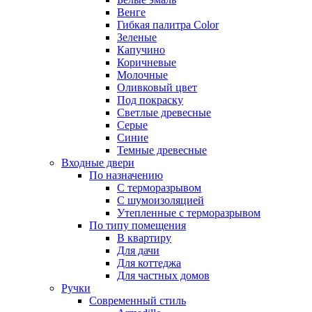
Венге
Гибкая палитра Color
Зеленые
Капучино
Коричневые
Молочные
Оливковый цвет
Под покраску
Светлые древесные
Серые
Синие
Темные древесные
Входные двери
По назначению
С терморазрывом
С шумоизоляцией
Утепленные с терморазрывом
По типу помещения
В квартиру
Для дачи
Для коттеджа
Для частных домов
Ручки
Современный стиль