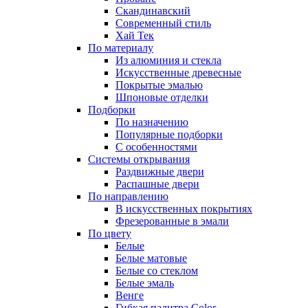
Скандинавский
Современный стиль
Хай Тек
По материалу
Из алюминия и стекла
Искусственные древесные
Покрытые эмалью
Шпоновые отделки
Подборки
По назначению
Популярные подборки
С особенностями
Системы открывания
Раздвижные двери
Распашные двери
По направлению
В искусственных покрытиях
Фрезерованные в эмали
По цвету
Белые
Белые матовые
Белые со стеклом
Белые эмаль
Венге
Гибкая палитра Color