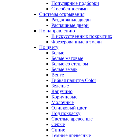
Популярные подборки
С особенностями
Системы открывания
Раздвижные двери
Распашные двери
По направлению
В искусственных покрытиях
Фрезерованные в эмали
По цвету
Белые
Белые матовые
Белые со стеклом
Белые эмаль
Венге
Гибкая палитра Color
Зеленые
Капучино
Коричневые
Молочные
Оливковый цвет
Под покраску
Светлые древесные
Серые
Синие
Темные древесные