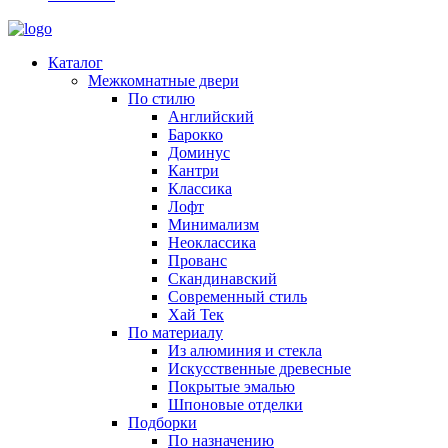
Каталог
Межкомнатные двери
По стилю
Английский
Барокко
Доминус
Кантри
Классика
Лофт
Минимализм
Неоклассика
Прованс
Скандинавский
Современный стиль
Хай Тек
По материалу
Из алюминия и стекла
Искусственные древесные
Покрытые эмалью
Шпоновые отделки
Подборки
По назначению