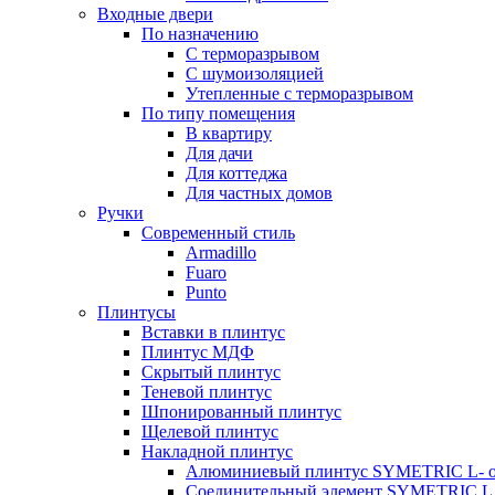
Входные двери
По назначению
С терморазрывом
С шумоизоляцией
Утепленные с терморазрывом
По типу помещения
В квартиру
Для дачи
Для коттеджа
Для частных домов
Ручки
Современный стиль
Armadillo
Fuaro
Punto
Плинтусы
Вставки в плинтус
Плинтус МДФ
Скрытый плинтус
Теневой плинтус
Шпонированный плинтус
Щелевой плинтус
Накладной плинтус
Алюминиевый плинтус SYMETRIC L- 
Соединительный элемент SYMETRIC L