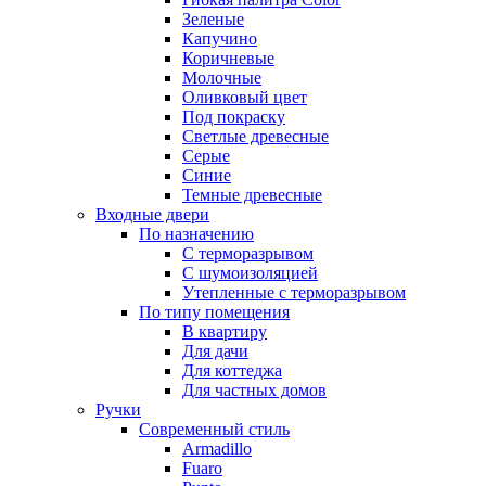
Зеленые
Капучино
Коричневые
Молочные
Оливковый цвет
Под покраску
Светлые древесные
Серые
Синие
Темные древесные
Входные двери
По назначению
С терморазрывом
С шумоизоляцией
Утепленные с терморазрывом
По типу помещения
В квартиру
Для дачи
Для коттеджа
Для частных домов
Ручки
Современный стиль
Armadillo
Fuaro