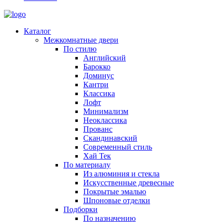
Каталог
Межкомнатные двери
По стилю
Английский
Барокко
Доминус
Кантри
Классика
Лофт
Минимализм
Неоклассика
Прованс
Скандинавский
Современный стиль
Хай Тек
По материалу
Из алюминия и стекла
Искусственные древесные
Покрытые эмалью
Шпоновые отделки
Подборки
По назначению