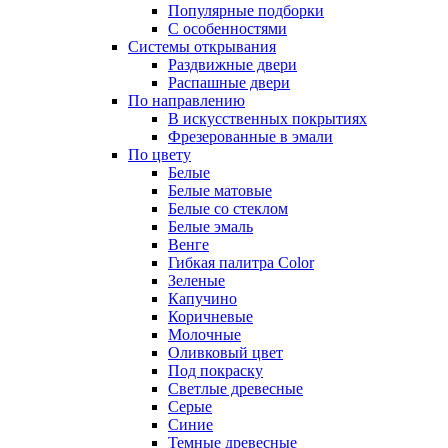
Популярные подборки
С особенностями
Системы открывания
Раздвижные двери
Распашные двери
По направлению
В искусственных покрытиях
Фрезерованные в эмали
По цвету
Белые
Белые матовые
Белые со стеклом
Белые эмаль
Венге
Гибкая палитра Color
Зеленые
Капучино
Коричневые
Молочные
Оливковый цвет
Под покраску
Светлые древесные
Серые
Синие
Темные древесные