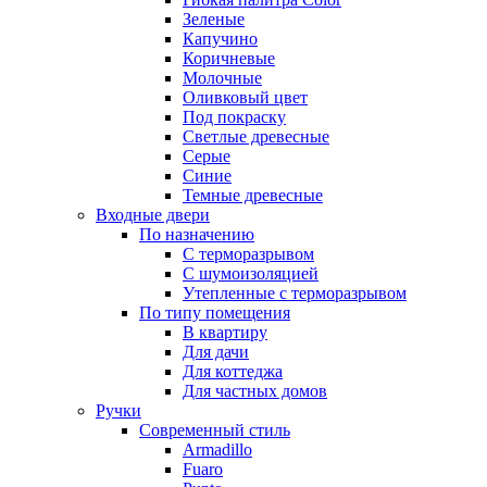
Зеленые
Капучино
Коричневые
Молочные
Оливковый цвет
Под покраску
Светлые древесные
Серые
Синие
Темные древесные
Входные двери
По назначению
С терморазрывом
С шумоизоляцией
Утепленные с терморазрывом
По типу помещения
В квартиру
Для дачи
Для коттеджа
Для частных домов
Ручки
Современный стиль
Armadillo
Fuaro