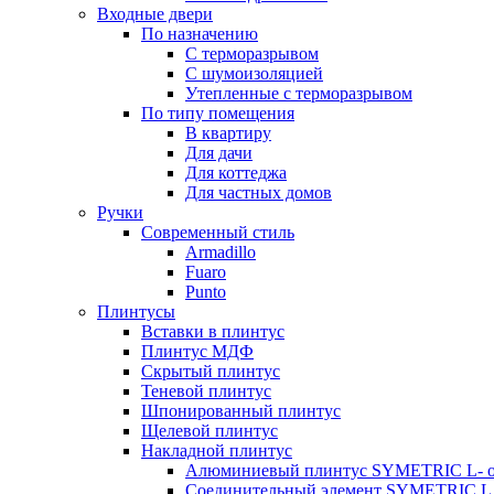
Входные двери
По назначению
С терморазрывом
С шумоизоляцией
Утепленные с терморазрывом
По типу помещения
В квартиру
Для дачи
Для коттеджа
Для частных домов
Ручки
Современный стиль
Armadillo
Fuaro
Punto
Плинтусы
Вставки в плинтус
Плинтус МДФ
Скрытый плинтус
Теневой плинтус
Шпонированный плинтус
Щелевой плинтус
Накладной плинтус
Алюминиевый плинтус SYMETRIC L- 
Соединительный элемент SYMETRIC L