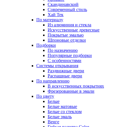
Скандинавский
Современный стиль
Хай Тек
По материалу
Из алюминия и стекла
Искусственные древесные
Покрытые эмалью
Шпоновые отделки
Подборки
По назначению
Популярные подборки
С особенностями
Системы открывания
Раздвижные двери
Распашные двери
По направлению
В искусственных покрытиях
Фрезерованные в эмали
По цвету
Белые
Белые матовые
Белые со стеклом
Белые эмаль
Венге
Гибкая палитра Color