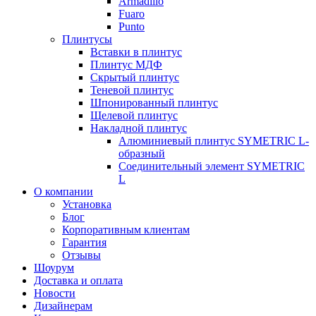
Armadillo
Fuaro
Punto
Плинтусы
Вставки в плинтус
Плинтус МДФ
Скрытый плинтус
Теневой плинтус
Шпонированный плинтус
Щелевой плинтус
Накладной плинтус
Алюминиевый плинтус SYMETRIC L-
образный
Соединительный элемент SYMETRIC
L
О компании
Установка
Блог
Корпоративным клиентам
Гарантия
Отзывы
Шоурум
Доставка и оплата
Новости
Дизайнерам