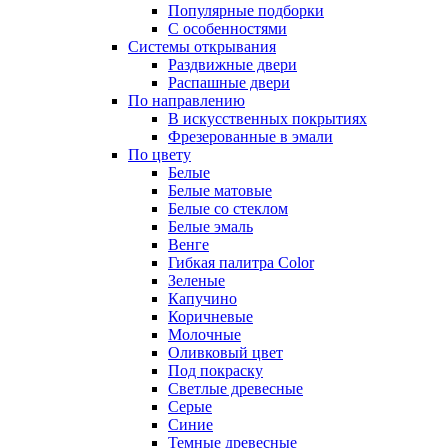
Популярные подборки
С особенностями
Системы открывания
Раздвижные двери
Распашные двери
По направлению
В искусственных покрытиях
Фрезерованные в эмали
По цвету
Белые
Белые матовые
Белые со стеклом
Белые эмаль
Венге
Гибкая палитра Color
Зеленые
Капучино
Коричневые
Молочные
Оливковый цвет
Под покраску
Светлые древесные
Серые
Синие
Темные древесные