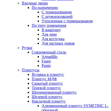
Входные двери
По назначению
С терморазрывом
С шумоизоляцией
Утепленные с терморазрывом
По типу помещения
В квартиру
Для дачи
Для коттеджа
Для частных домов
Ручки
Современный стиль
Armadillo
Fuaro
Punto
Плинтусы
Вставки в плинтус
Плинтус МДФ
Скрытый плинтус
Теневой плинтус
Шпонированный плинтус
Щелевой плинтус
Накладной плинтус
Алюминиевый плинтус SYMETRIC L-
образный