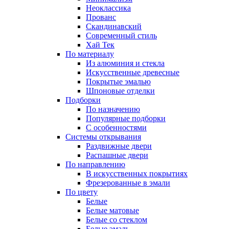
Неоклассика
Прованс
Скандинавский
Современный стиль
Хай Тек
По материалу
Из алюминия и стекла
Искусственные древесные
Покрытые эмалью
Шпоновые отделки
Подборки
По назначению
Популярные подборки
С особенностями
Системы открывания
Раздвижные двери
Распашные двери
По направлению
В искусственных покрытиях
Фрезерованные в эмали
По цвету
Белые
Белые матовые
Белые со стеклом
Белые эмаль