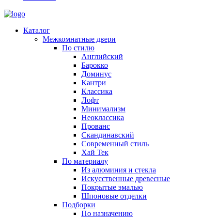
Каталог
Межкомнатные двери
По стилю
Английский
Барокко
Доминус
Кантри
Классика
Лофт
Минимализм
Неоклассика
Прованс
Скандинавский
Современный стиль
Хай Тек
По материалу
Из алюминия и стекла
Искусственные древесные
Покрытые эмалью
Шпоновые отделки
Подборки
По назначению