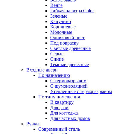
Венге
Гибкая палитра Color
Зеленые
Капучино
Коричневые
Молочные
Оливковый цвет
Под покраску
Светлые древесные
Серые
Синие
Темные древесные
Входные двери
По назначению
С терморазрывом
С шумоизоляцией
Утепленные с терморазрывом
По типу помещения
В квартиру
Для дачи
Для коттеджа
Для частных домов
Ручки
Современный стиль