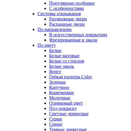
Популярные подборки
С особенностями
Системы открывания
Раздвижные двери
Распашные двери
По направлению
В искусственных покрытиях
Фрезерованные в эмали
По цвету
Белые
Белые матовые
Белые со стеклом
Белые эмаль
Венге
Гибкая палитра Color
Зеленые
Капучино
Коричневые
Молочные
Оливковый цвет
Под покраску
Светлые древесные
Серые
Синие
Темные древесные