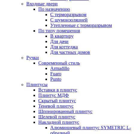
Входные двери
По назначению
С терморазрывом
С шумоизоляцией
Утепленные с терморазрывом
По типу помещения
В квартиру
Для дачи
Для коттеджа
Для частных домов
Ручки
Современный стиль
Armadillo
Fuaro
Punto
Плинтусы
Вставки в плинтус
Плинтус МДФ
Скрытый плинтус
Теневой плинтус
Шпонированный плинтус
Щелевой плинтус
Накладной плинтус
Алюминиевый плинтус SYMETRIC L-
образный