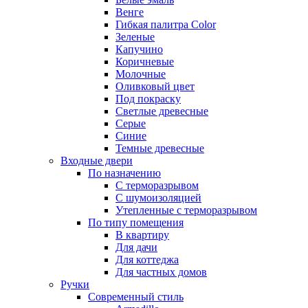
Венге
Гибкая палитра Color
Зеленые
Капучино
Коричневые
Молочные
Оливковый цвет
Под покраску
Светлые древесные
Серые
Синие
Темные древесные
Входные двери
По назначению
С терморазрывом
С шумоизоляцией
Утепленные с терморазрывом
По типу помещения
В квартиру
Для дачи
Для коттеджа
Для частных домов
Ручки
Современный стиль