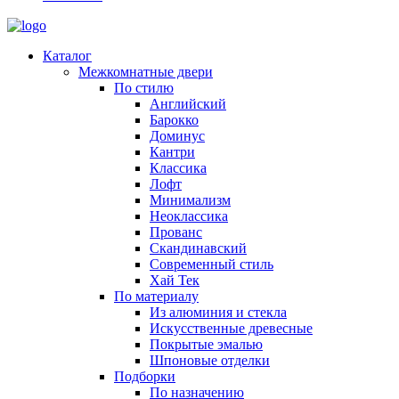
Каталог
Межкомнатные двери
По стилю
Английский
Барокко
Доминус
Кантри
Классика
Лофт
Минимализм
Неоклассика
Прованс
Скандинавский
Современный стиль
Хай Тек
По материалу
Из алюминия и стекла
Искусственные древесные
Покрытые эмалью
Шпоновые отделки
Подборки
По назначению