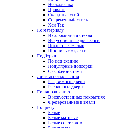
Неоклассика
Прованс
Скандинавский
Современный стиль
Хай Тек
По материалу
Из алюминия и стекла
Искусственные древесные
Покрытые эмалью
Шпоновые отделки
Подборки
По назначению
Популярные подборки
С особенностями
Системы открывания
Раздвижные двери
Распашные двери
По направлению
В искусственных покрытиях
Фрезерованные в эмали
По цвету
Белые
Белые матовые
Белые со стеклом
Белые эмаль