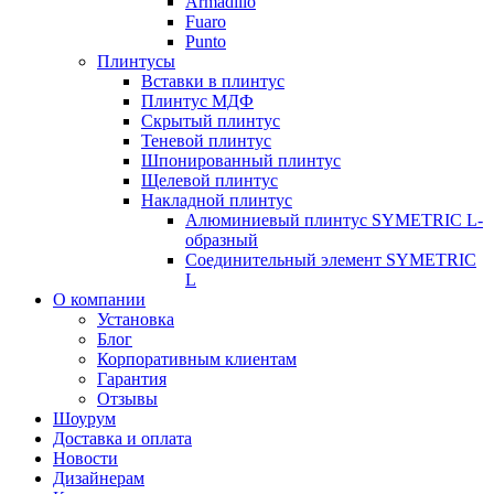
Armadillo
Fuaro
Punto
Плинтусы
Вставки в плинтус
Плинтус МДФ
Скрытый плинтус
Теневой плинтус
Шпонированный плинтус
Щелевой плинтус
Накладной плинтус
Алюминиевый плинтус SYMETRIC L-
образный
Соединительный элемент SYMETRIC
L
О компании
Установка
Блог
Корпоративным клиентам
Гарантия
Отзывы
Шоурум
Доставка и оплата
Новости
Дизайнерам