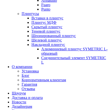
Armadillo
Fuaro
Punto
Плинтусы
Вставки в плинтус
Плинтус МДФ
Скрытый плинтус
Теневой плинтус
Шпонированный плинтус
Щелевой плинтус
Накладной плинтус
Алюминиевый плинтус SYMETRIC L-
образный
Соединительный элемент SYMETRIC
L
О компании
Установка
Блог
Корпоративным клиентам
Гарантия
Отзывы
Шоурум
Доставка и оплата
Новости
Дизайнерам