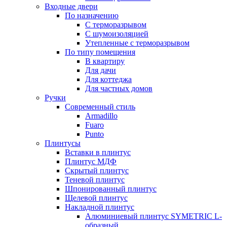
Входные двери
По назначению
С терморазрывом
С шумоизоляцией
Утепленные с терморазрывом
По типу помещения
В квартиру
Для дачи
Для коттеджа
Для частных домов
Ручки
Современный стиль
Armadillo
Fuaro
Punto
Плинтусы
Вставки в плинтус
Плинтус МДФ
Скрытый плинтус
Теневой плинтус
Шпонированный плинтус
Щелевой плинтус
Накладной плинтус
Алюминиевый плинтус SYMETRIC L-
образный