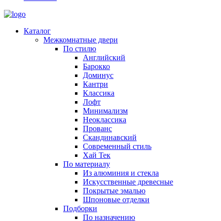
Каталог
Межкомнатные двери
По стилю
Английский
Барокко
Доминус
Кантри
Классика
Лофт
Минимализм
Неоклассика
Прованс
Скандинавский
Современный стиль
Хай Тек
По материалу
Из алюминия и стекла
Искусственные древесные
Покрытые эмалью
Шпоновые отделки
Подборки
По назначению