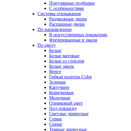
Популярные подборки
С особенностями
Системы открывания
Раздвижные двери
Распашные двери
По направлению
В искусственных покрытиях
Фрезерованные в эмали
По цвету
Белые
Белые матовые
Белые со стеклом
Белые эмаль
Венге
Гибкая палитра Color
Зеленые
Капучино
Коричневые
Молочные
Оливковый цвет
Под покраску
Светлые древесные
Серые
Синие
Темные древесные