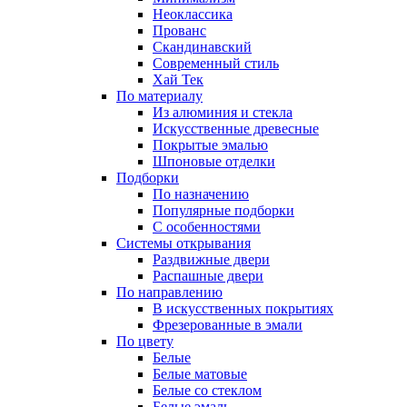
Неоклассика
Прованс
Скандинавский
Современный стиль
Хай Тек
По материалу
Из алюминия и стекла
Искусственные древесные
Покрытые эмалью
Шпоновые отделки
Подборки
По назначению
Популярные подборки
С особенностями
Системы открывания
Раздвижные двери
Распашные двери
По направлению
В искусственных покрытиях
Фрезерованные в эмали
По цвету
Белые
Белые матовые
Белые со стеклом
Белые эмаль