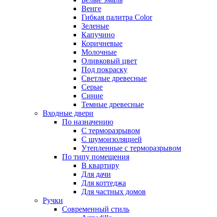
Венге
Гибкая палитра Color
Зеленые
Капучино
Коричневые
Молочные
Оливковый цвет
Под покраску
Светлые древесные
Серые
Синие
Темные древесные
Входные двери
По назначению
С терморазрывом
С шумоизоляцией
Утепленные с терморазрывом
По типу помещения
В квартиру
Для дачи
Для коттеджа
Для частных домов
Ручки
Современный стиль