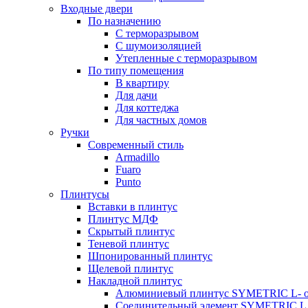
Входные двери
По назначению
С терморазрывом
С шумоизоляцией
Утепленные с терморазрывом
По типу помещения
В квартиру
Для дачи
Для коттеджа
Для частных домов
Ручки
Современный стиль
Armadillo
Fuaro
Punto
Плинтусы
Вставки в плинтус
Плинтус МДФ
Скрытый плинтус
Теневой плинтус
Шпонированный плинтус
Щелевой плинтус
Накладной плинтус
Алюминиевый плинтус SYMETRIC L- 
Соединительный элемент SYMETRIC L