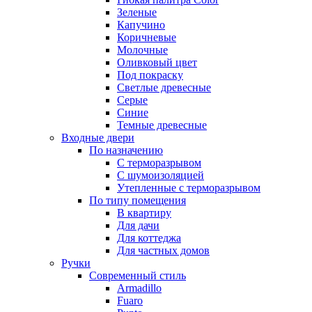
Зеленые
Капучино
Коричневые
Молочные
Оливковый цвет
Под покраску
Светлые древесные
Серые
Синие
Темные древесные
Входные двери
По назначению
С терморазрывом
С шумоизоляцией
Утепленные с терморазрывом
По типу помещения
В квартиру
Для дачи
Для коттеджа
Для частных домов
Ручки
Современный стиль
Armadillo
Fuaro