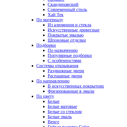
Скандинавский
Современный стиль
Хай Тек
По материалу
Из алюминия и стекла
Искусственные древесные
Покрытые эмалью
Шпоновые отделки
Подборки
По назначению
Популярные подборки
С особенностями
Системы открывания
Раздвижные двери
Распашные двери
По направлению
В искусственных покрытиях
Фрезерованные в эмали
По цвету
Белые
Белые матовые
Белые со стеклом
Белые эмаль
Венге
Гибкая палитра Color