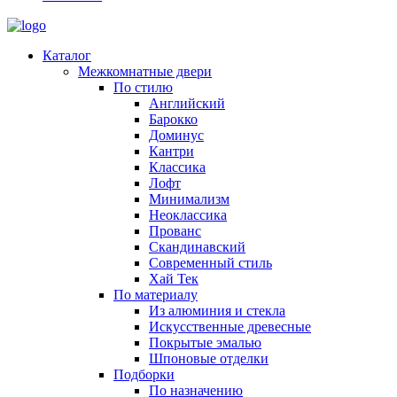
Каталог
Межкомнатные двери
По стилю
Английский
Барокко
Доминус
Кантри
Классика
Лофт
Минимализм
Неоклассика
Прованс
Скандинавский
Современный стиль
Хай Тек
По материалу
Из алюминия и стекла
Искусственные древесные
Покрытые эмалью
Шпоновые отделки
Подборки
По назначению