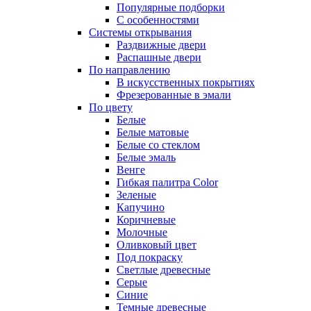
Популярные подборки
С особенностями
Системы открывания
Раздвижные двери
Распашные двери
По направлению
В искусственных покрытиях
Фрезерованные в эмали
По цвету
Белые
Белые матовые
Белые со стеклом
Белые эмаль
Венге
Гибкая палитра Color
Зеленые
Капучино
Коричневые
Молочные
Оливковый цвет
Под покраску
Светлые древесные
Серые
Синие
Темные древесные