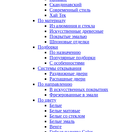
Скандинавский
Современный стиль
Хай Тек
По материалу
Из алюминия и стекла
Искусственные древесные
Покрытые эмалью
Шпоновые отделки
Подборки
По назначению
Популярные подборки
С особенностями
Системы открывания
Раздвижные двери
Распашные двери
По направлению
В искусственных покрытиях
Фрезерованные в эмали
По цвету
Белые
Белые матовые
Белые со стеклом
Белые эмаль
Венге
Гибкая палитра Color