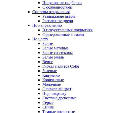
Популярные подборки
С особенностями
Системы открывания
Раздвижные двери
Распашные двери
По направлению
В искусственных покрытиях
Фрезерованные в эмали
По цвету
Белые
Белые матовые
Белые со стеклом
Белые эмаль
Венге
Гибкая палитра Color
Зеленые
Капучино
Коричневые
Молочные
Оливковый цвет
Под покраску
Светлые древесные
Серые
Синие
Темные древесные