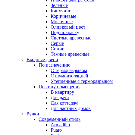
Зеленые
Капучино
Коричневые
Молочные
Оливковый цвет
Под покраску
Светлые древесные
Серые
Синие
Темные древесные
Входные двери
По назначению
С терморазрывом
С шумоизоляцией
Утепленные с терморазрывом
По типу помещения
В квартиру
Для дачи
Для коттеджа
Для частных домов
Ручки
Современный стиль
Armadillo
Fuaro