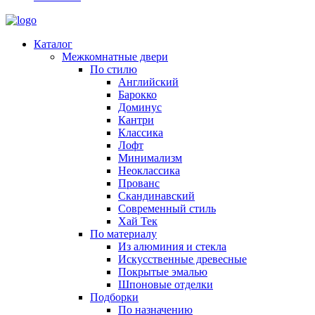
Каталог
Межкомнатные двери
По стилю
Английский
Барокко
Доминус
Кантри
Классика
Лофт
Минимализм
Неоклассика
Прованс
Скандинавский
Современный стиль
Хай Тек
По материалу
Из алюминия и стекла
Искусственные древесные
Покрытые эмалью
Шпоновые отделки
Подборки
По назначению