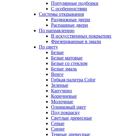
Популярные подборки
С особенностями
Системы открывания
Раздвижные двери
Распашные двери
По направлению
В искусственных покрытиях
Фрезерованные в эмали
По цвету
Белые
Белые матовые
Белые со стеклом
Белые эмаль
Венге
Гибкая палитра Color
Зеленые
Капучино
Коричневые
Молочные
Оливковый цвет
Под покраску
Светлые древесные
Серые
Синие
Темные древесные