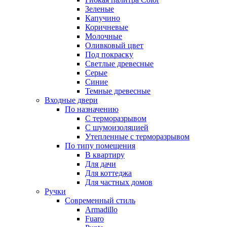
Зеленые
Капучино
Коричневые
Молочные
Оливковый цвет
Под покраску
Светлые древесные
Серые
Синие
Темные древесные
Входные двери
По назначению
С терморазрывом
С шумоизоляцией
Утепленные с терморазрывом
По типу помещения
В квартиру
Для дачи
Для коттеджа
Для частных домов
Ручки
Современный стиль
Armadillo
Fuaro