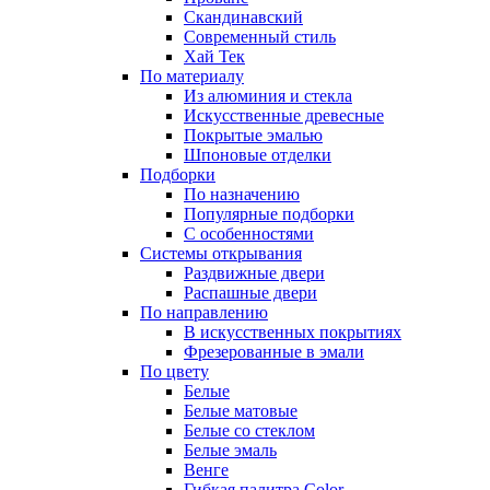
Скандинавский
Современный стиль
Хай Тек
По материалу
Из алюминия и стекла
Искусственные древесные
Покрытые эмалью
Шпоновые отделки
Подборки
По назначению
Популярные подборки
С особенностями
Системы открывания
Раздвижные двери
Распашные двери
По направлению
В искусственных покрытиях
Фрезерованные в эмали
По цвету
Белые
Белые матовые
Белые со стеклом
Белые эмаль
Венге
Гибкая палитра Color