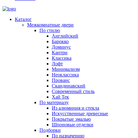
Каталог
Межкомнатные двери
По стилю
Английский
Барокко
Доминус
Кантри
Классика
Лофт
Минимализм
Неоклассика
Прованс
Скандинавский
Современный стиль
Хай Тек
По материалу
Из алюминия и стекла
Искусственные древесные
Покрытые эмалью
Шпоновые отделки
Подборки
По назначению