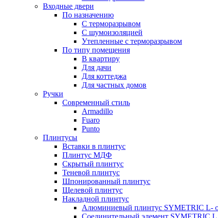
Входные двери
По назначению
С терморазрывом
С шумоизоляцией
Утепленные с терморазрывом
По типу помещения
В квартиру
Для дачи
Для коттеджа
Для частных домов
Ручки
Современный стиль
Armadillo
Fuaro
Punto
Плинтусы
Вставки в плинтус
Плинтус МДФ
Скрытый плинтус
Теневой плинтус
Шпонированный плинтус
Щелевой плинтус
Накладной плинтус
Алюминиевый плинтус SYMETRIC L- 
Соединительный элемент SYMETRIC L