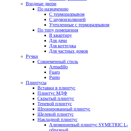
Входные двери
По назначению
С терморазрывом
С шумоизоляцией
Утепленные с терморазрывом
По типу помещения
В квартиру
Для дачи
Для коттеджа
Для частных домов
Ручки
Современный стиль
Armadillo
Fuaro
Punto
Плинтусы
Вставки в плинтус
Плинтус МДФ
Скрытый плинтус
Теневой плинтус
Шпонированный плинтус
Щелевой плинтус
Накладной плинтус
Алюминиевый плинтус SYMETRIC L-
образный