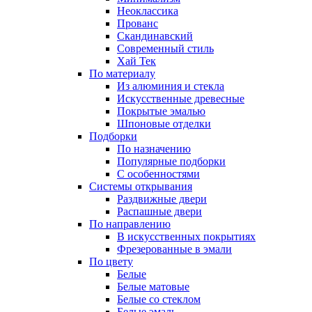
Неоклассика
Прованс
Скандинавский
Современный стиль
Хай Тек
По материалу
Из алюминия и стекла
Искусственные древесные
Покрытые эмалью
Шпоновые отделки
Подборки
По назначению
Популярные подборки
С особенностями
Системы открывания
Раздвижные двери
Распашные двери
По направлению
В искусственных покрытиях
Фрезерованные в эмали
По цвету
Белые
Белые матовые
Белые со стеклом
Белые эмаль