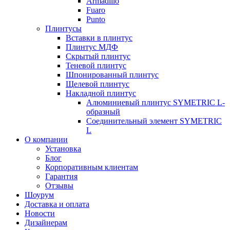
Armadillo
Fuaro
Punto
Плинтусы
Вставки в плинтус
Плинтус МДФ
Скрытый плинтус
Теневой плинтус
Шпонированный плинтус
Щелевой плинтус
Накладной плинтус
Алюминиевый плинтус SYMETRIC L-
образный
Соединительный элемент SYMETRIC
L
О компании
Установка
Блог
Корпоративным клиентам
Гарантия
Отзывы
Шоурум
Доставка и оплата
Новости
Дизайнерам