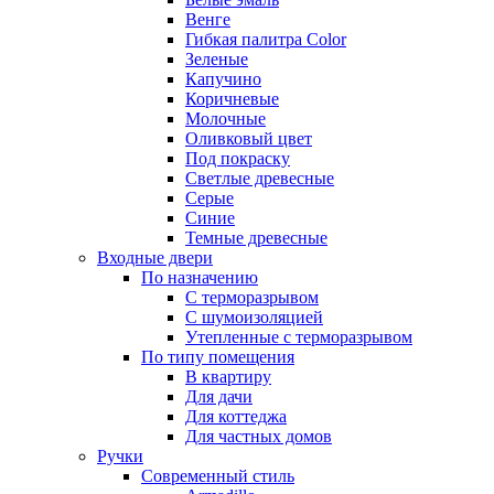
Венге
Гибкая палитра Color
Зеленые
Капучино
Коричневые
Молочные
Оливковый цвет
Под покраску
Светлые древесные
Серые
Синие
Темные древесные
Входные двери
По назначению
С терморазрывом
С шумоизоляцией
Утепленные с терморазрывом
По типу помещения
В квартиру
Для дачи
Для коттеджа
Для частных домов
Ручки
Современный стиль