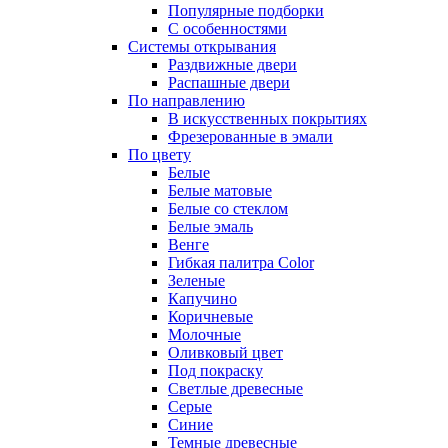
Популярные подборки
С особенностями
Системы открывания
Раздвижные двери
Распашные двери
По направлению
В искусственных покрытиях
Фрезерованные в эмали
По цвету
Белые
Белые матовые
Белые со стеклом
Белые эмаль
Венге
Гибкая палитра Color
Зеленые
Капучино
Коричневые
Молочные
Оливковый цвет
Под покраску
Светлые древесные
Серые
Синие
Темные древесные