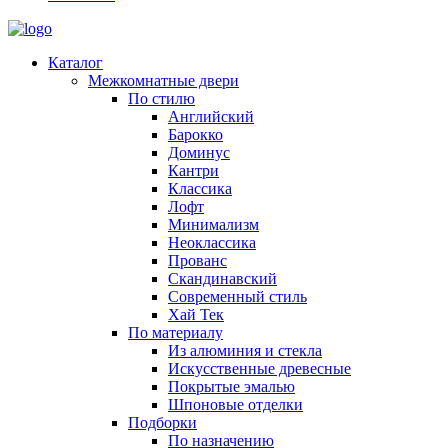
Каталог
Межкомнатные двери
По стилю
Английский
Барокко
Доминус
Кантри
Классика
Лофт
Минимализм
Неоклассика
Прованс
Скандинавский
Современный стиль
Хай Тек
По материалу
Из алюминия и стекла
Искусственные древесные
Покрытые эмалью
Шпоновые отделки
Подборки
По назначению