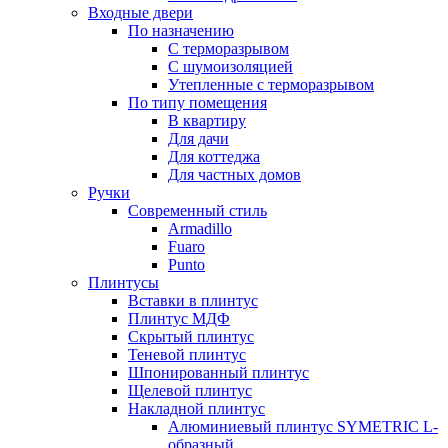
Входные двери
По назначению
С терморазрывом
С шумоизоляцией
Утепленные с терморазрывом
По типу помещения
В квартиру
Для дачи
Для коттеджа
Для частных домов
Ручки
Современный стиль
Armadillo
Fuaro
Punto
Плинтусы
Вставки в плинтус
Плинтус МДФ
Скрытый плинтус
Теневой плинтус
Шпонированный плинтус
Щелевой плинтус
Накладной плинтус
Алюминиевый плинтус SYMETRIC L-
образный