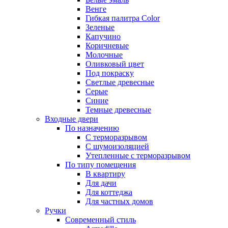
Венге
Гибкая палитра Color
Зеленые
Капучино
Коричневые
Молочные
Оливковый цвет
Под покраску
Светлые древесные
Серые
Синие
Темные древесные
Входные двери
По назначению
С терморазрывом
С шумоизоляцией
Утепленные с терморазрывом
По типу помещения
В квартиру
Для дачи
Для коттеджа
Для частных домов
Ручки
Современный стиль