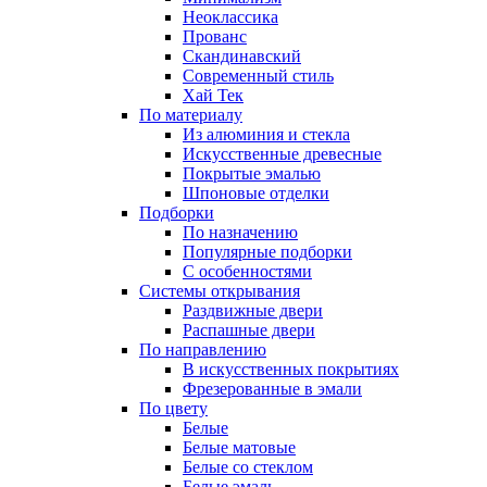
Неоклассика
Прованс
Скандинавский
Современный стиль
Хай Тек
По материалу
Из алюминия и стекла
Искусственные древесные
Покрытые эмалью
Шпоновые отделки
Подборки
По назначению
Популярные подборки
С особенностями
Системы открывания
Раздвижные двери
Распашные двери
По направлению
В искусственных покрытиях
Фрезерованные в эмали
По цвету
Белые
Белые матовые
Белые со стеклом
Белые эмаль