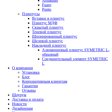
Armadillo
Fuaro
Punto
Плинтусы
Вставки в плинтус
Плинтус МДФ
Скрытый плинтус
Теневой плинтус
Шпонированный плинтус
Щелевой плинтус
Накладной плинтус
Алюминиевый плинтус SYMETRIC L-
образный
Соединительный элемент SYMETRIC
L
О компании
Установка
Блог
Корпоративным клиентам
Гарантия
Отзывы
Шоурум
Доставка и оплата
Новости
Дизайнерам