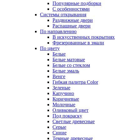
Популярные подборки
С особенностями
Системы открывания
Раздвижные двери
Распашные двери
По направлению
В искусственных покрытиях
Фрезерованные в эмали
По цвету
Белые
Белые матовые
Белые со стеклом
Белые эмаль
Венге
Гибкая палитра Color
Зеленые
Капучино
Коричневые
Молочные
Оливковый цвет
Под покраску
Светлые древесные
Серые
Синие
Темные древесные