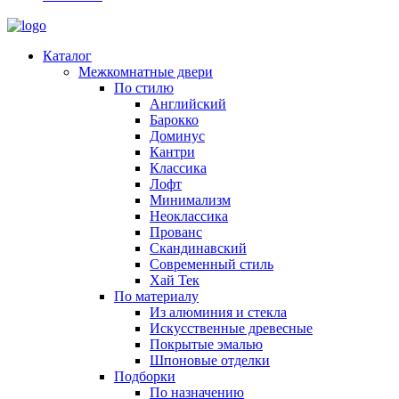
Каталог
Межкомнатные двери
По стилю
Английский
Барокко
Доминус
Кантри
Классика
Лофт
Минимализм
Неоклассика
Прованс
Скандинавский
Современный стиль
Хай Тек
По материалу
Из алюминия и стекла
Искусственные древесные
Покрытые эмалью
Шпоновые отделки
Подборки
По назначению