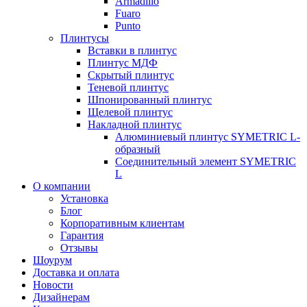
Armadillo
Fuaro
Punto
Плинтусы
Вставки в плинтус
Плинтус МДФ
Скрытый плинтус
Теневой плинтус
Шпонированный плинтус
Щелевой плинтус
Накладной плинтус
Алюминиевый плинтус SYMETRIC L-
образный
Соединительный элемент SYMETRIC
L
О компании
Установка
Блог
Корпоративным клиентам
Гарантия
Отзывы
Шоурум
Доставка и оплата
Новости
Дизайнерам