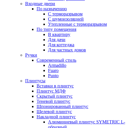
Входные двери
По назначению
С терморазрывом
С шумоизоляцией
Утепленные с терморазрывом
По типу помещения
В квартиру
Для дачи
Для коттеджа
Для частных домов
Ручки
Современный стиль
Armadillo
Fuaro
Punto
Плинтусы
Вставки в плинтус
Плинтус МДФ
Скрытый плинтус
Теневой плинтус
Шпонированный плинтус
Щелевой плинтус
Накладной плинтус
Алюминиевый плинтус SYMETRIC L-
образный