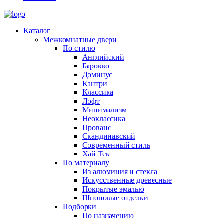
Каталог
Межкомнатные двери
По стилю
Английский
Барокко
Доминус
Кантри
Классика
Лофт
Минимализм
Неоклассика
Прованс
Скандинавский
Современный стиль
Хай Тек
По материалу
Из алюминия и стекла
Искусственные древесные
Покрытые эмалью
Шпоновые отделки
Подборки
По назначению