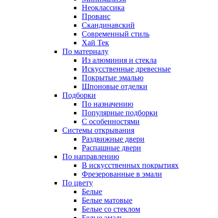
Неоклассика
Прованс
Скандинавский
Современный стиль
Хай Тек
По материалу
Из алюминия и стекла
Искусственные древесные
Покрытые эмалью
Шпоновые отделки
Подборки
По назначению
Популярные подборки
С особенностями
Системы открывания
Раздвижные двери
Распашные двери
По направлению
В искусственных покрытиях
Фрезерованные в эмали
По цвету
Белые
Белые матовые
Белые со стеклом
Белые эмаль