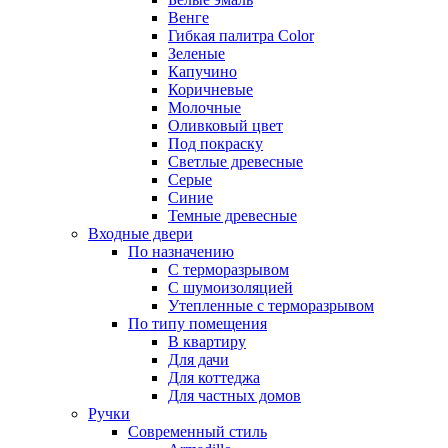
Венге
Гибкая палитра Color
Зеленые
Капучино
Коричневые
Молочные
Оливковый цвет
Под покраску
Светлые древесные
Серые
Синие
Темные древесные
Входные двери
По назначению
С терморазрывом
С шумоизоляцией
Утепленные с терморазрывом
По типу помещения
В квартиру
Для дачи
Для коттеджа
Для частных домов
Ручки
Современный стиль