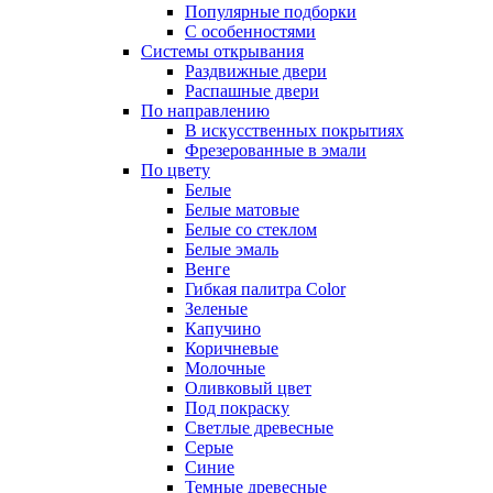
Популярные подборки
С особенностями
Системы открывания
Раздвижные двери
Распашные двери
По направлению
В искусственных покрытиях
Фрезерованные в эмали
По цвету
Белые
Белые матовые
Белые со стеклом
Белые эмаль
Венге
Гибкая палитра Color
Зеленые
Капучино
Коричневые
Молочные
Оливковый цвет
Под покраску
Светлые древесные
Серые
Синие
Темные древесные