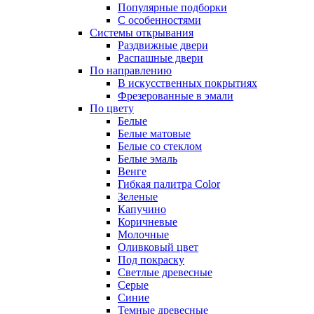
Популярные подборки
С особенностями
Системы открывания
Раздвижные двери
Распашные двери
По направлению
В искусственных покрытиях
Фрезерованные в эмали
По цвету
Белые
Белые матовые
Белые со стеклом
Белые эмаль
Венге
Гибкая палитра Color
Зеленые
Капучино
Коричневые
Молочные
Оливковый цвет
Под покраску
Светлые древесные
Серые
Синие
Темные древесные