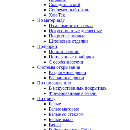
Скандинавский
Современный стиль
Хай Тек
По материалу
Из алюминия и стекла
Искусственные древесные
Покрытые эмалью
Шпоновые отделки
Подборки
По назначению
Популярные подборки
С особенностями
Системы открывания
Раздвижные двери
Распашные двери
По направлению
В искусственных покрытиях
Фрезерованные в эмали
По цвету
Белые
Белые матовые
Белые со стеклом
Белые эмаль
Венге
Гибкая палитра Color