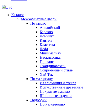
Каталог
Межкомнатные двери
По стилю
Английский
Барокко
Доминус
Кантри
Классика
Лофт
Минимализм
Неоклассика
Прованс
Скандинавский
Современный стиль
Хай Тек
По материалу
Из алюминия и стекла
Искусственные древесные
Покрытые эмалью
Шпоновые отделки
Подборки
По назначению