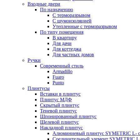
Входные двери
По назначению
С терморазрывом
С шумоизоляцией
Утепленные с терморазрывом
По типу помещения
В квартиру
Для дачи
Для коттеджа
Для частных домов
Ручки
Современный стиль
Armadillo
Fuaro
Punto
Плинтусы
Вставки в плинтус
Плинтус МДФ
Скрытый плинтус
Теневой плинтус
Шпонированный плинтус
Щелевой плинтус
Накладной плинтус
Алюминиевый плинтус SYMETRIC L- 
Соединительный элемент SYMETRIC L