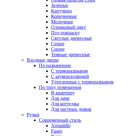
Зеленые
Капучино
Коричневые
Молочные
Оливковый цвет
Под покраску
Светлые древесные
Серые
Синие
Темные древесные
Входные двери
По назначению
С терморазрывом
С шумоизоляцией
Утепленные с терморазрывом
По типу помещения
В квартиру
Для дачи
Для коттеджа
Для частных домов
Ручки
Современный стиль
Armadillo
Fuaro