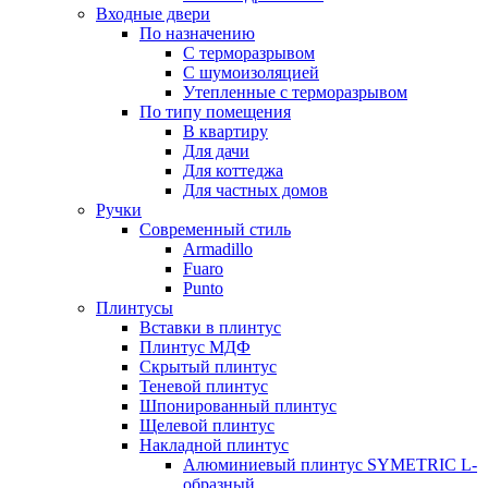
Входные двери
По назначению
С терморазрывом
С шумоизоляцией
Утепленные с терморазрывом
По типу помещения
В квартиру
Для дачи
Для коттеджа
Для частных домов
Ручки
Современный стиль
Armadillo
Fuaro
Punto
Плинтусы
Вставки в плинтус
Плинтус МДФ
Скрытый плинтус
Теневой плинтус
Шпонированный плинтус
Щелевой плинтус
Накладной плинтус
Алюминиевый плинтус SYMETRIC L-
образный