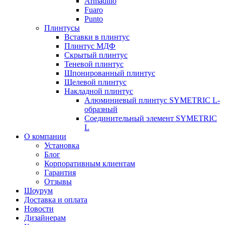
Armadillo
Fuaro
Punto
Плинтусы
Вставки в плинтус
Плинтус МДФ
Скрытый плинтус
Теневой плинтус
Шпонированный плинтус
Щелевой плинтус
Накладной плинтус
Алюминиевый плинтус SYMETRIC L-
образный
Соединительный элемент SYMETRIC
L
О компании
Установка
Блог
Корпоративным клиентам
Гарантия
Отзывы
Шоурум
Доставка и оплата
Новости
Дизайнерам