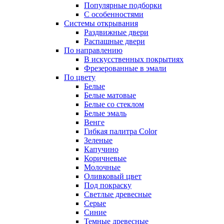
Популярные подборки
С особенностями
Системы открывания
Раздвижные двери
Распашные двери
По направлению
В искусственных покрытиях
Фрезерованные в эмали
По цвету
Белые
Белые матовые
Белые со стеклом
Белые эмаль
Венге
Гибкая палитра Color
Зеленые
Капучино
Коричневые
Молочные
Оливковый цвет
Под покраску
Светлые древесные
Серые
Синие
Темные древесные