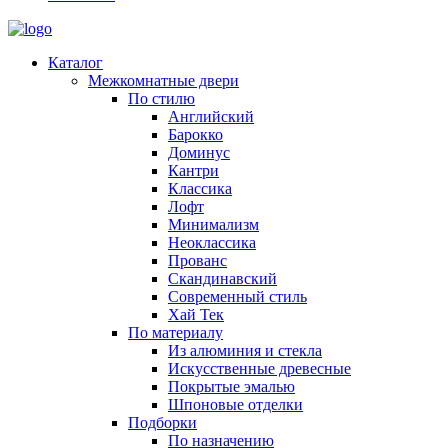
Каталог
Межкомнатные двери
По стилю
Английский
Барокко
Доминус
Кантри
Классика
Лофт
Минимализм
Неоклассика
Прованс
Скандинавский
Современный стиль
Хай Тек
По материалу
Из алюминия и стекла
Искусственные древесные
Покрытые эмалью
Шпоновые отделки
Подборки
По назначению