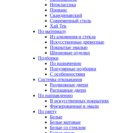
Неоклассика
Прованс
Скандинавский
Современный стиль
Хай Тек
По материалу
Из алюминия и стекла
Искусственные древесные
Покрытые эмалью
Шпоновые отделки
Подборки
По назначению
Популярные подборки
С особенностями
Системы открывания
Раздвижные двери
Распашные двери
По направлению
В искусственных покрытиях
Фрезерованные в эмали
По цвету
Белые
Белые матовые
Белые со стеклом
Белые эмаль