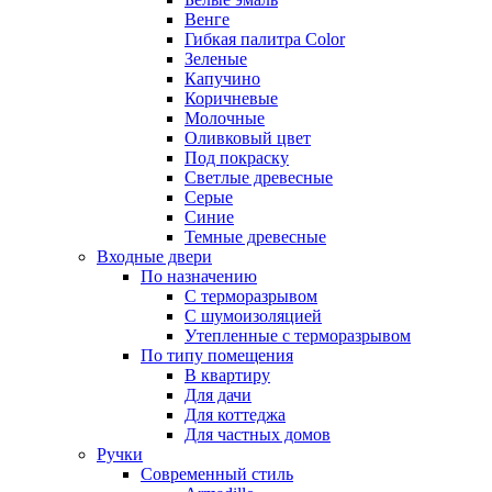
Венге
Гибкая палитра Color
Зеленые
Капучино
Коричневые
Молочные
Оливковый цвет
Под покраску
Светлые древесные
Серые
Синие
Темные древесные
Входные двери
По назначению
С терморазрывом
С шумоизоляцией
Утепленные с терморазрывом
По типу помещения
В квартиру
Для дачи
Для коттеджа
Для частных домов
Ручки
Современный стиль