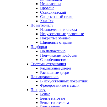
Неоклассика
Прованс
Скандинавский
Современный стиль
Хай Тек
По материалу
Из алюминия и стекла
Искусственные древесные
Покрытые эмалью
Шпоновые отделки
Подборки
По назначению
Популярные подборки
С особенностями
Системы открывания
Раздвижные двери
Распашные двери
По направлению
В искусственных покрытиях
Фрезерованные в эмали
По цвету
Белые
Белые матовые
Белые со стеклом
Белые эмаль