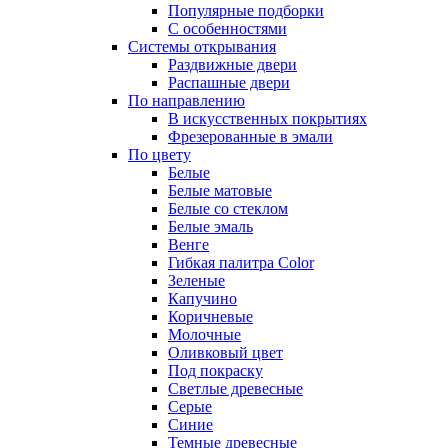
Популярные подборки
С особенностями
Системы открывания
Раздвижные двери
Распашные двери
По направлению
В искусственных покрытиях
Фрезерованные в эмали
По цвету
Белые
Белые матовые
Белые со стеклом
Белые эмаль
Венге
Гибкая палитра Color
Зеленые
Капучино
Коричневые
Молочные
Оливковый цвет
Под покраску
Светлые древесные
Серые
Синие
Темные древесные