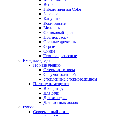
Венге
Гибкая палитра Color
Зеленые
Капучино
Коричневые
Молочные
Оливковый цвет
Под покраску
Светлые древесные
Серые
Синие
Темные древесные
Входные двери
По назначению
С терморазрывом
С шумоизоляцией
Утепленные с терморазрывом
По типу помещения
В квартиру
Для дачи
Для коттеджа
Для частных домов
Ручки
Современный стиль