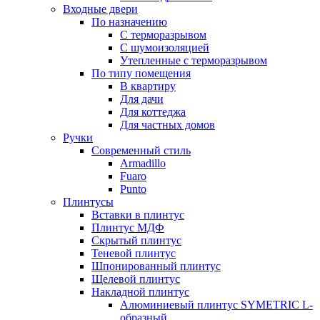
Входные двери
По назначению
С терморазрывом
С шумоизоляцией
Утепленные с терморазрывом
По типу помещения
В квартиру
Для дачи
Для коттеджа
Для частных домов
Ручки
Современный стиль
Armadillo
Fuaro
Punto
Плинтусы
Вставки в плинтус
Плинтус МДФ
Скрытый плинтус
Теневой плинтус
Шпонированный плинтус
Щелевой плинтус
Накладной плинтус
Алюминиевый плинтус SYMETRIC L-
образный