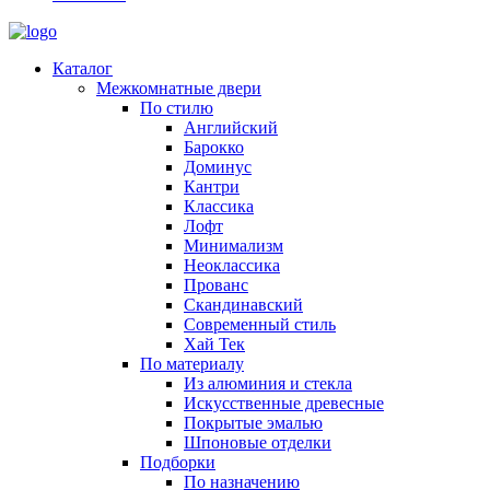
Каталог
Межкомнатные двери
По стилю
Английский
Барокко
Доминус
Кантри
Классика
Лофт
Минимализм
Неоклассика
Прованс
Скандинавский
Современный стиль
Хай Тек
По материалу
Из алюминия и стекла
Искусственные древесные
Покрытые эмалью
Шпоновые отделки
Подборки
По назначению