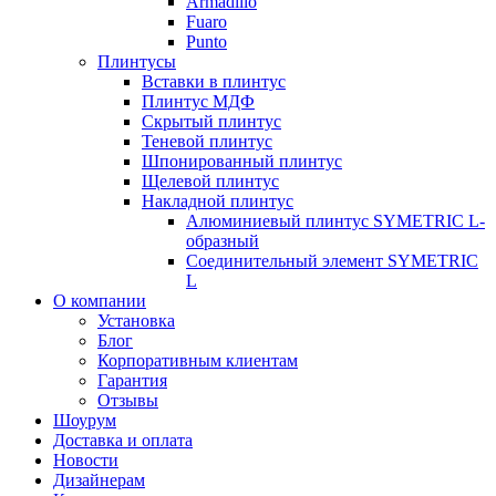
Armadillo
Fuaro
Punto
Плинтусы
Вставки в плинтус
Плинтус МДФ
Скрытый плинтус
Теневой плинтус
Шпонированный плинтус
Щелевой плинтус
Накладной плинтус
Алюминиевый плинтус SYMETRIC L-
образный
Соединительный элемент SYMETRIC
L
О компании
Установка
Блог
Корпоративным клиентам
Гарантия
Отзывы
Шоурум
Доставка и оплата
Новости
Дизайнерам