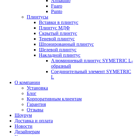
Armadillo
Fuaro
Punto
Плинтусы
Вставки в плинтус
Плинтус МДФ
Скрытый плинтус
Теневой плинтус
Шпонированный плинтус
Щелевой плинтус
Накладной плинтус
Алюминиевый плинтус SYMETRIC L-
образный
Соединительный элемент SYMETRIC
L
О компании
Установка
Блог
Корпоративным клиентам
Гарантия
Отзывы
Шоурум
Доставка и оплата
Новости
Дизайнерам