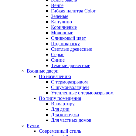
Венге
Гибкая палитра Color
Зеленые
Капучино
Коричневые
Молочные
Оливковый цвет
Под покраску
Светлые древесные
Серые
Синие
Темные древесные
Входные двери
По назначению
С терморазрывом
С шумоизоляцией
Утепленные с терморазрывом
По типу помещения
В квартиру
Для дачи
Для коттеджа
Для частных домов
Ручки
Современный стиль