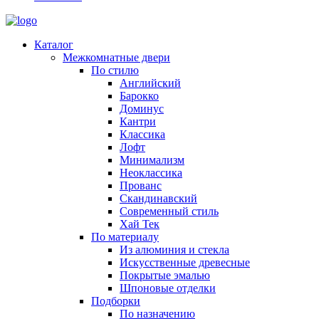
Каталог
Межкомнатные двери
По стилю
Английский
Барокко
Доминус
Кантри
Классика
Лофт
Минимализм
Неоклассика
Прованс
Скандинавский
Современный стиль
Хай Тек
По материалу
Из алюминия и стекла
Искусственные древесные
Покрытые эмалью
Шпоновые отделки
Подборки
По назначению