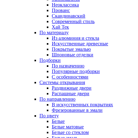
Неоклассика
Прованс
Скандинавский
Современный стиль
Хай Тек
По материалу
Из алюминия и стекла
Искусственные древесные
Покрытые эмалью
Шпоновые отделки
Подборки
По назначению
Популярные подборки
С особенностями
Системы открывания
Раздвижные двери
Распашные двери
По направлению
В искусственных покрытиях
Фрезерованные в эмали
По цвету
Белые
Белые матовые
Белые со стеклом
Белые эмаль