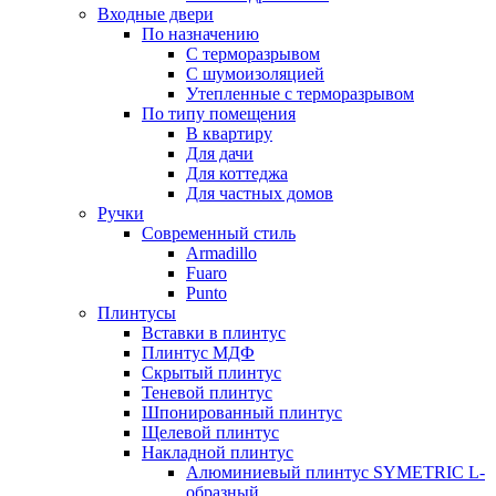
Входные двери
По назначению
С терморазрывом
С шумоизоляцией
Утепленные с терморазрывом
По типу помещения
В квартиру
Для дачи
Для коттеджа
Для частных домов
Ручки
Современный стиль
Armadillo
Fuaro
Punto
Плинтусы
Вставки в плинтус
Плинтус МДФ
Скрытый плинтус
Теневой плинтус
Шпонированный плинтус
Щелевой плинтус
Накладной плинтус
Алюминиевый плинтус SYMETRIC L-
образный