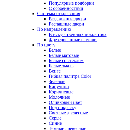
Популярные подборки
С особенностями
Системы открывания
Раздвижные двери
Распашные двери
По направлению
В искусственных покрытиях
Фрезерованные в эмали
По цвету
Белые
Белые матовые
Белые со стеклом
Белые эмаль
Венге
Гибкая палитра Color
Зеленые
Капучино
Коричневые
Молочные
Оливковый цвет
Под покраску
Светлые древесные
Серые
Синие
Темные древесные