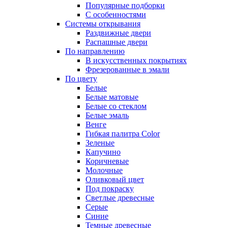
Популярные подборки
С особенностями
Системы открывания
Раздвижные двери
Распашные двери
По направлению
В искусственных покрытиях
Фрезерованные в эмали
По цвету
Белые
Белые матовые
Белые со стеклом
Белые эмаль
Венге
Гибкая палитра Color
Зеленые
Капучино
Коричневые
Молочные
Оливковый цвет
Под покраску
Светлые древесные
Серые
Синие
Темные древесные