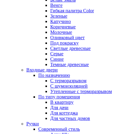
Венге
Гибкая палитра Color
Зеленые
Капучино
Коричневые
Молочные
Оливковый цвет
Под покраску
Светлые древесные
Серые
Синие
Темные древесные
Входные двери
По назначению
С терморазрывом
С шумоизоляцией
Утепленные с терморазрывом
По типу помещения
В квартиру
Для дачи
Для коттеджа
Для частных домов
Ручки
Современный стиль