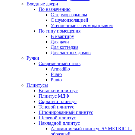
Входные двери
По назначению
С терморазрывом
С шумоизоляцией
Утепленные с терморазрывом
По типу помещения
В квартиру
Для дачи
Для коттеджа
Для частных домов
Ручки
Современный стиль
Armadillo
Fuaro
Punto
Плинтусы
Вставки в плинтус
Плинтус МДФ
Скрытый плинтус
Теневой плинтус
Шпонированный плинтус
Щелевой плинтус
Накладной плинтус
Алюминиевый плинтус SYMETRIC L-
образный