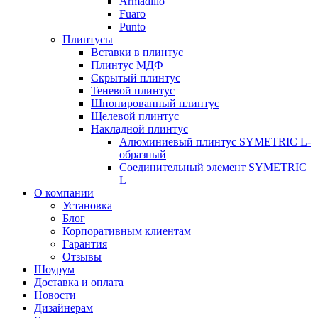
Armadillo
Fuaro
Punto
Плинтусы
Вставки в плинтус
Плинтус МДФ
Скрытый плинтус
Теневой плинтус
Шпонированный плинтус
Щелевой плинтус
Накладной плинтус
Алюминиевый плинтус SYMETRIC L-
образный
Соединительный элемент SYMETRIC
L
О компании
Установка
Блог
Корпоративным клиентам
Гарантия
Отзывы
Шоурум
Доставка и оплата
Новости
Дизайнерам