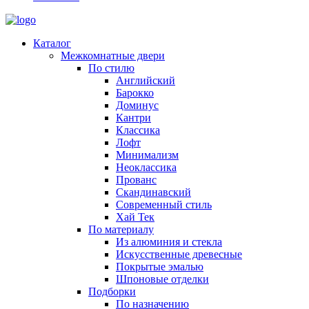
Каталог
Межкомнатные двери
По стилю
Английский
Барокко
Доминус
Кантри
Классика
Лофт
Минимализм
Неоклассика
Прованс
Скандинавский
Современный стиль
Хай Тек
По материалу
Из алюминия и стекла
Искусственные древесные
Покрытые эмалью
Шпоновые отделки
Подборки
По назначению