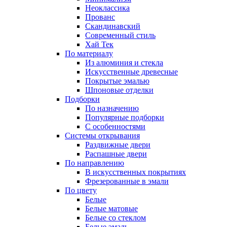
Неоклассика
Прованс
Скандинавский
Современный стиль
Хай Тек
По материалу
Из алюминия и стекла
Искусственные древесные
Покрытые эмалью
Шпоновые отделки
Подборки
По назначению
Популярные подборки
С особенностями
Системы открывания
Раздвижные двери
Распашные двери
По направлению
В искусственных покрытиях
Фрезерованные в эмали
По цвету
Белые
Белые матовые
Белые со стеклом
Белые эмаль