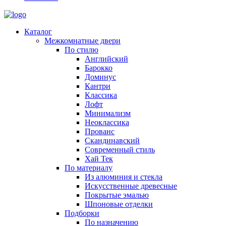
Каталог
Межкомнатные двери
По стилю
Английский
Барокко
Доминус
Кантри
Классика
Лофт
Минимализм
Неоклассика
Прованс
Скандинавский
Современный стиль
Хай Тек
По материалу
Из алюминия и стекла
Искусственные древесные
Покрытые эмалью
Шпоновые отделки
Подборки
По назначению