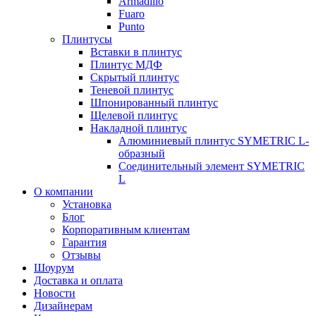
Armadillo
Fuaro
Punto
Плинтусы
Вставки в плинтус
Плинтус МДФ
Скрытый плинтус
Теневой плинтус
Шпонированный плинтус
Щелевой плинтус
Накладной плинтус
Алюминиевый плинтус SYMETRIC L-
образный
Соединительный элемент SYMETRIC
L
О компании
Установка
Блог
Корпоративным клиентам
Гарантия
Отзывы
Шоурум
Доставка и оплата
Новости
Дизайнерам