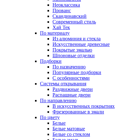
Неоклассика
Прованс
Скандинавский
Современный стиль
Хай Тек
По материалу
Из алюминия и стекла
Искусственные древесные
Покрытые эмалью
Шпоновые отделки
Подборки
По назначению
Популярные подборки
С особенностями
Системы открывания
Раздвижные двери
Распашные двери
По направлению
В искусственных покрытиях
Фрезерованные в эмали
По цвету
Белые
Белые матовые
Белые со стеклом
Белые эмаль