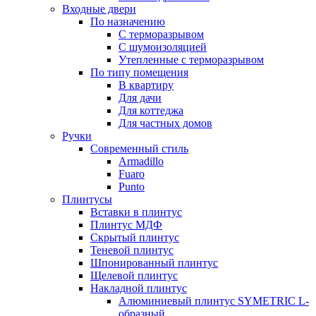
Входные двери
По назначению
С терморазрывом
С шумоизоляцией
Утепленные с терморазрывом
По типу помещения
В квартиру
Для дачи
Для коттеджа
Для частных домов
Ручки
Современный стиль
Armadillo
Fuaro
Punto
Плинтусы
Вставки в плинтус
Плинтус МДФ
Скрытый плинтус
Теневой плинтус
Шпонированный плинтус
Щелевой плинтус
Накладной плинтус
Алюминиевый плинтус SYMETRIC L-
образный