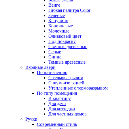
Венге
Гибкая палитра Color
Зеленые
Капучино
Коричневые
Молочные
Оливковый цвет
Под покраску
Светлые древесные
Серые
Синие
Темные древесные
Входные двери
По назначению
С терморазрывом
С шумоизоляцией
Утепленные с терморазрывом
По типу помещения
В квартиру
Для дачи
Для коттеджа
Для частных домов
Ручки
Современный стиль