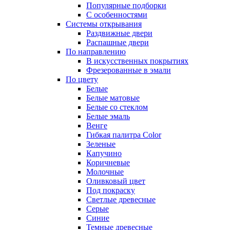
Популярные подборки
С особенностями
Системы открывания
Раздвижные двери
Распашные двери
По направлению
В искусственных покрытиях
Фрезерованные в эмали
По цвету
Белые
Белые матовые
Белые со стеклом
Белые эмаль
Венге
Гибкая палитра Color
Зеленые
Капучино
Коричневые
Молочные
Оливковый цвет
Под покраску
Светлые древесные
Серые
Синие
Темные древесные