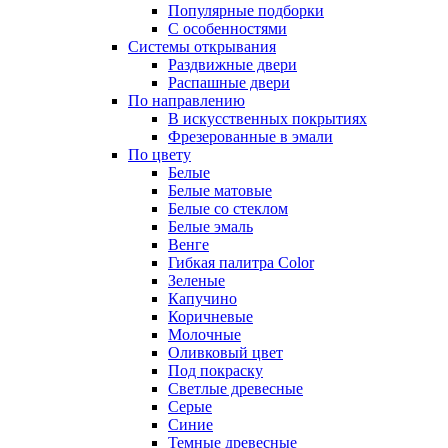
Популярные подборки
С особенностями
Системы открывания
Раздвижные двери
Распашные двери
По направлению
В искусственных покрытиях
Фрезерованные в эмали
По цвету
Белые
Белые матовые
Белые со стеклом
Белые эмаль
Венге
Гибкая палитра Color
Зеленые
Капучино
Коричневые
Молочные
Оливковый цвет
Под покраску
Светлые древесные
Серые
Синие
Темные древесные