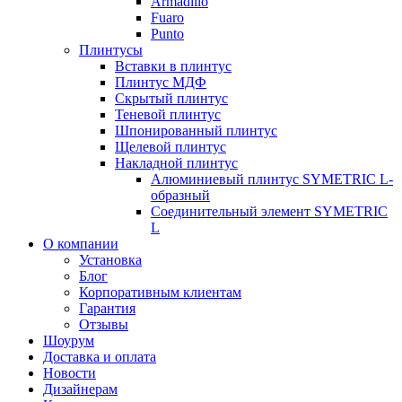
Armadillo
Fuaro
Punto
Плинтусы
Вставки в плинтус
Плинтус МДФ
Скрытый плинтус
Теневой плинтус
Шпонированный плинтус
Щелевой плинтус
Накладной плинтус
Алюминиевый плинтус SYMETRIC L-
образный
Соединительный элемент SYMETRIC
L
О компании
Установка
Блог
Корпоративным клиентам
Гарантия
Отзывы
Шоурум
Доставка и оплата
Новости
Дизайнерам