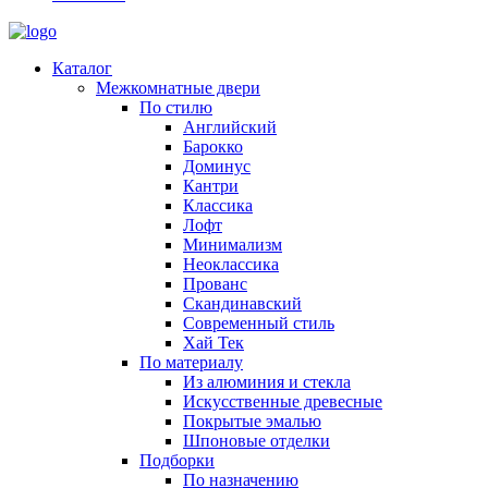
Каталог
Межкомнатные двери
По стилю
Английский
Барокко
Доминус
Кантри
Классика
Лофт
Минимализм
Неоклассика
Прованс
Скандинавский
Современный стиль
Хай Тек
По материалу
Из алюминия и стекла
Искусственные древесные
Покрытые эмалью
Шпоновые отделки
Подборки
По назначению