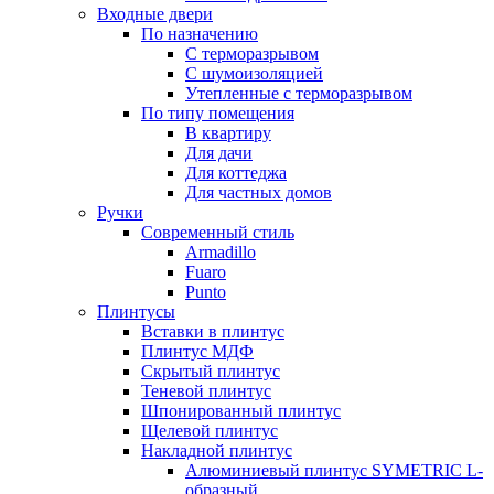
Входные двери
По назначению
С терморазрывом
С шумоизоляцией
Утепленные с терморазрывом
По типу помещения
В квартиру
Для дачи
Для коттеджа
Для частных домов
Ручки
Современный стиль
Armadillo
Fuaro
Punto
Плинтусы
Вставки в плинтус
Плинтус МДФ
Скрытый плинтус
Теневой плинтус
Шпонированный плинтус
Щелевой плинтус
Накладной плинтус
Алюминиевый плинтус SYMETRIC L-
образный