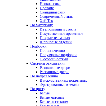
Неоклассика
Прованс
Скандинавский
Современный стиль
Хай Тек
По материалу
Из алюминия и стекла
Искусственные древесные
Покрытые эмалью
Шпоновые отделки
Подборки
По назначению
Популярные подборки
С особенностями
Системы открывания
Раздвижные двери
Распашные двери
По направлению
В искусственных покрытиях
Фрезерованные в эмали
По цвету
Белые
Белые матовые
Белые со стеклом
Белые эмаль