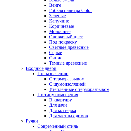
Венге
Гибкая палитра Color
Зеленые
Капучино
Коричневые
Молочные
Оливковый цвет
Под покраску
Светлые древесные
Серые
Синие
Темные древесные
Входные двери
По назначению
С терморазрывом
С шумоизоляцией
Утепленные с терморазрывом
По типу помещения
В квартиру
Для дачи
Для коттеджа
Для частных домов
Ручки
Современный стиль