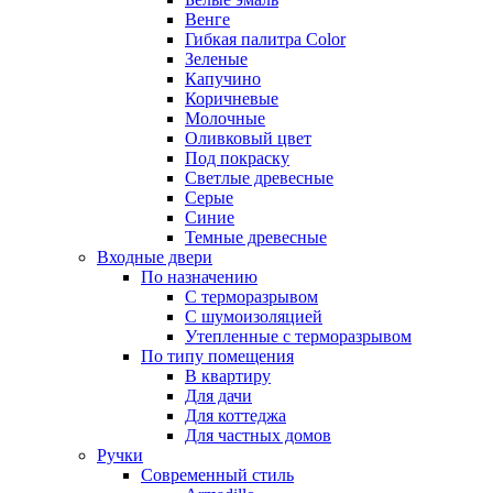
Венге
Гибкая палитра Color
Зеленые
Капучино
Коричневые
Молочные
Оливковый цвет
Под покраску
Светлые древесные
Серые
Синие
Темные древесные
Входные двери
По назначению
С терморазрывом
С шумоизоляцией
Утепленные с терморазрывом
По типу помещения
В квартиру
Для дачи
Для коттеджа
Для частных домов
Ручки
Современный стиль