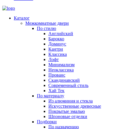
Каталог
Межкомнатные двери
По стилю
Английский
Барокко
Доминус
Кантри
Классика
Лофт
Минимализм
Неоклассика
Прованс
Скандинавский
Современный стиль
Хай Тек
По материалу
Из алюминия и стекла
Искусственные древесные
Покрытые эмалью
Шпоновые отделки
Подборки
По назначению