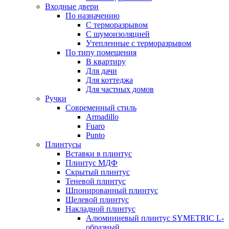
Входные двери
По назначению
С терморазрывом
С шумоизоляцией
Утепленные с терморазрывом
По типу помещения
В квартиру
Для дачи
Для коттеджа
Для частных домов
Ручки
Современный стиль
Armadillo
Fuaro
Punto
Плинтусы
Вставки в плинтус
Плинтус МДФ
Скрытый плинтус
Теневой плинтус
Шпонированный плинтус
Щелевой плинтус
Накладной плинтус
Алюминиевый плинтус SYMETRIC L-
образный