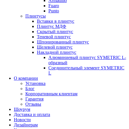
Armadillo
Fuaro
Punto
Плинтусы
Вставки в плинтус
Плинтус МДФ
Скрытый плинтус
Теневой плинтус
Шпонированный плинтус
Щелевой плинтус
Накладной плинтус
Алюминиевый плинтус SYMETRIC L-
образный
Соединительный элемент SYMETRIC
L
О компании
Установка
Блог
Корпоративным клиентам
Гарантия
Отзывы
Шоурум
Доставка и оплата
Новости
Дизайнерам