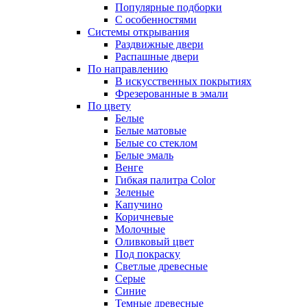
Популярные подборки
С особенностями
Системы открывания
Раздвижные двери
Распашные двери
По направлению
В искусственных покрытиях
Фрезерованные в эмали
По цвету
Белые
Белые матовые
Белые со стеклом
Белые эмаль
Венге
Гибкая палитра Color
Зеленые
Капучино
Коричневые
Молочные
Оливковый цвет
Под покраску
Светлые древесные
Серые
Синие
Темные древесные