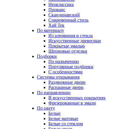
Неоклассика
Прованс
Скандинавский
Современный стиль
Хай Тек
По материалу
Из алюминия и стекла
Искусственные древесные
Покрытые эмалью
Шпоновые отделки
Подборки
По назначению
Популярные подборки
С особенностями
Системы открывания
Раздвижные двери
Распашные двери
По направлению
В искусственных покрытиях
Фрезерованные в эмали
По цвету
Белые
Белые матовые
Белые со стеклом
Белые эмаль