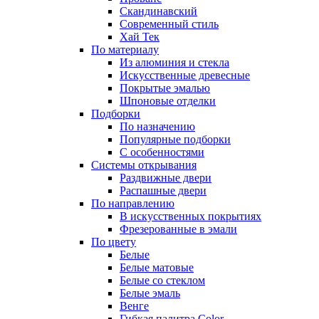
Скандинавский
Современный стиль
Хай Тек
По материалу
Из алюминия и стекла
Искусственные древесные
Покрытые эмалью
Шпоновые отделки
Подборки
По назначению
Популярные подборки
С особенностями
Системы открывания
Раздвижные двери
Распашные двери
По направлению
В искусственных покрытиях
Фрезерованные в эмали
По цвету
Белые
Белые матовые
Белые со стеклом
Белые эмаль
Венге
Гибкая палитра Color