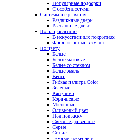
Популярные подборки
С особенностями
Системы открывания
Раздвижные двери
Распашные двери
По направлению
В искусственных покрытиях
Фрезерованные в эмали
По цвету
Белые
Белые матовые
Белые со стеклом
Белые эмаль
Венге
Гибкая палитра Color
Зеленые
Капучино
Коричневые
Молочные
Оливковый цвет
Под покраску
Светлые древесные
Серые
Синие
Темные древесные