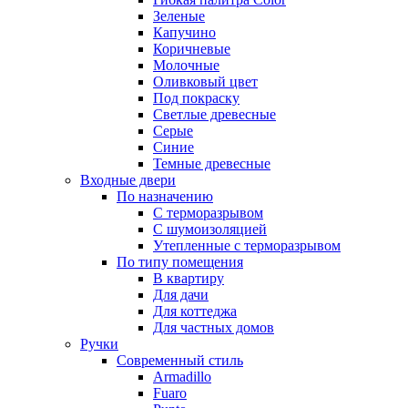
Зеленые
Капучино
Коричневые
Молочные
Оливковый цвет
Под покраску
Светлые древесные
Серые
Синие
Темные древесные
Входные двери
По назначению
С терморазрывом
С шумоизоляцией
Утепленные с терморазрывом
По типу помещения
В квартиру
Для дачи
Для коттеджа
Для частных домов
Ручки
Современный стиль
Armadillo
Fuaro