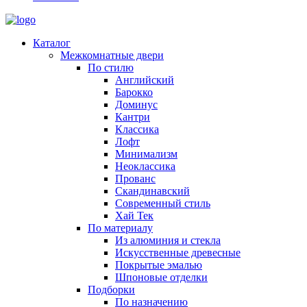
Каталог
Межкомнатные двери
По стилю
Английский
Барокко
Доминус
Кантри
Классика
Лофт
Минимализм
Неоклассика
Прованс
Скандинавский
Современный стиль
Хай Тек
По материалу
Из алюминия и стекла
Искусственные древесные
Покрытые эмалью
Шпоновые отделки
Подборки
По назначению