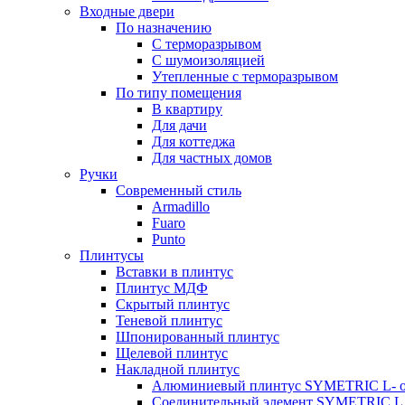
Входные двери
По назначению
С терморазрывом
С шумоизоляцией
Утепленные с терморазрывом
По типу помещения
В квартиру
Для дачи
Для коттеджа
Для частных домов
Ручки
Современный стиль
Armadillo
Fuaro
Punto
Плинтусы
Вставки в плинтус
Плинтус МДФ
Скрытый плинтус
Теневой плинтус
Шпонированный плинтус
Щелевой плинтус
Накладной плинтус
Алюминиевый плинтус SYMETRIC L- 
Соединительный элемент SYMETRIC L