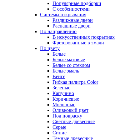
Популярные подборки
С особенностями
Системы открывания
Раздвижные двери
Распашные двери
По направлению
В искусственных покрытиях
Фрезерованные в эмали
По цвету
Белые
Белые матовые
Белые со стеклом
Белые эмаль
Венге
Гибкая палитра Color
Зеленые
Капучино
Коричневые
Молочные
Оливковый цвет
Под покраску
Светлые древесные
Серые
Синие
Темные древесные