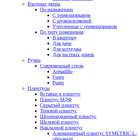
Входные двери
По назначению
С терморазрывом
С шумоизоляцией
Утепленные с терморазрывом
По типу помещения
В квартиру
Для дачи
Для коттеджа
Для частных домов
Ручки
Современный стиль
Armadillo
Fuaro
Punto
Плинтусы
Вставки в плинтус
Плинтус МДФ
Скрытый плинтус
Теневой плинтус
Шпонированный плинтус
Щелевой плинтус
Накладной плинтус
Алюминиевый плинтус SYMETRIC L-
образный