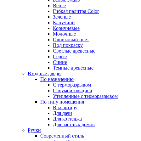
Венге
Гибкая палитра Color
Зеленые
Капучино
Коричневые
Молочные
Оливковый цвет
Под покраску
Светлые древесные
Серые
Синие
Темные древесные
Входные двери
По назначению
С терморазрывом
С шумоизоляцией
Утепленные с терморазрывом
По типу помещения
В квартиру
Для дачи
Для коттеджа
Для частных домов
Ручки
Современный стиль