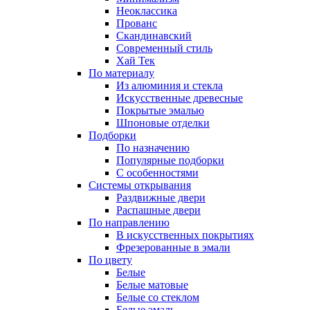
Неоклассика
Прованс
Скандинавский
Современный стиль
Хай Тек
По материалу
Из алюминия и стекла
Искусственные древесные
Покрытые эмалью
Шпоновые отделки
Подборки
По назначению
Популярные подборки
С особенностями
Системы открывания
Раздвижные двери
Распашные двери
По направлению
В искусственных покрытиях
Фрезерованные в эмали
По цвету
Белые
Белые матовые
Белые со стеклом
Белые эмаль