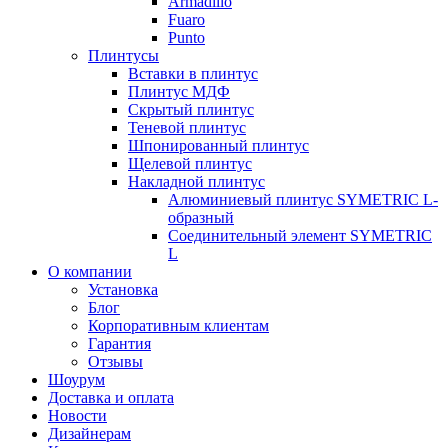
Armadillo
Fuaro
Punto
Плинтусы
Вставки в плинтус
Плинтус МДФ
Скрытый плинтус
Теневой плинтус
Шпонированный плинтус
Щелевой плинтус
Накладной плинтус
Алюминиевый плинтус SYMETRIC L-
образный
Соединительный элемент SYMETRIC
L
О компании
Установка
Блог
Корпоративным клиентам
Гарантия
Отзывы
Шоурум
Доставка и оплата
Новости
Дизайнерам