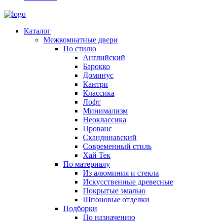
Каталог
Межкомнатные двери
По стилю
Английский
Барокко
Доминус
Кантри
Классика
Лофт
Минимализм
Неоклассика
Прованс
Скандинавский
Современный стиль
Хай Тек
По материалу
Из алюминия и стекла
Искусственные древесные
Покрытые эмалью
Шпоновые отделки
Подборки
По назначению