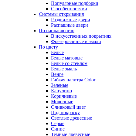
Популярные подборки
С особенностями
Системы открывания
Раздвижные двери
Распашные двери
По направлению
В искусственных покрытиях
Фрезерованные в эмали
По цвету
Белые
Белые матовые
Белые со стеклом
Белые эмаль
Венге
Гибкая палитра Color
Зеленые
Капучино
Коричневые
Молочные
Оливковый цвет
Под покраску
Светлые древесные
Серые
Синие
Темные древесные