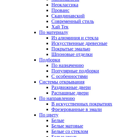
Неоклассика
Прованс
Скандинавский
Современный стиль
Хай Тек
По материалу
Из алюминия и стекла
Искусственные древесные
Покрытые эмалью
Шпоновые отделки
Подборки
По назначению
Популярные подборки
С особенностями
Системы открывания
Раздвижные двери
Распашные двери
По направлению
В искусственных покрытиях
Фрезерованные в эмали
По цвету
Белые
Белые матовые
Белые со стеклом
Белые эмаль