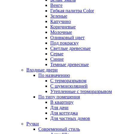
Венге
Гибкая палитра Color
Зеленые
Капучино
Коричневые
Молочные
Оливковый цвет
Под покраску
Светлые древесные
Серые
Синие
Темные древесные
Входные двери
По назначению
С терморазрывом
С шумоизоляцией
Утепленные с терморазрывом
По типу помещения
В квартиру
Для дачи
Для коттеджа
Для частных домов
Ручки
Современный стиль