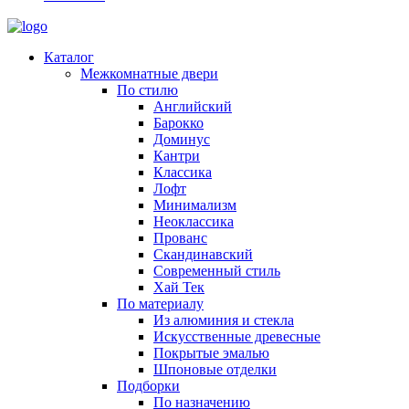
Каталог
Межкомнатные двери
По стилю
Английский
Барокко
Доминус
Кантри
Классика
Лофт
Минимализм
Неоклассика
Прованс
Скандинавский
Современный стиль
Хай Тек
По материалу
Из алюминия и стекла
Искусственные древесные
Покрытые эмалью
Шпоновые отделки
Подборки
По назначению