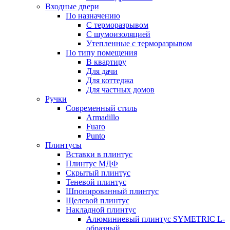
Входные двери
По назначению
С терморазрывом
С шумоизоляцией
Утепленные с терморазрывом
По типу помещения
В квартиру
Для дачи
Для коттеджа
Для частных домов
Ручки
Современный стиль
Armadillo
Fuaro
Punto
Плинтусы
Вставки в плинтус
Плинтус МДФ
Скрытый плинтус
Теневой плинтус
Шпонированный плинтус
Щелевой плинтус
Накладной плинтус
Алюминиевый плинтус SYMETRIC L-
образный