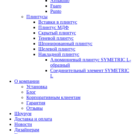
Armadillo
Fuaro
Punto
Плинтусы
Вставки в плинтус
Плинтус МДФ
Скрытый плинтус
Теневой плинтус
Шпонированный плинтус
Щелевой плинтус
Накладной плинтус
Алюминиевый плинтус SYMETRIC L-
образный
Соединительный элемент SYMETRIC
L
О компании
Установка
Блог
Корпоративным клиентам
Гарантия
Отзывы
Шоурум
Доставка и оплата
Новости
Дизайнерам