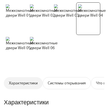
Характеристики
Системы открывания
Что вх
Характеристики