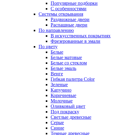
Популярные подборки
С особенностями
Системы открывания
Раздвижные двери
Распашные двери
По направлению
В искусственных покрытиях
Фрезерованные в эмали
По цвету
Белые
Белые матовые
Белые со стеклом
Белые эмаль
Венге
Гибкая палитра Color
Зеленые
Капучино
Коричневые
Молочные
Оливковый цвет
Под покраску
Светлые древесные
Серые
Синие
Темные древесные