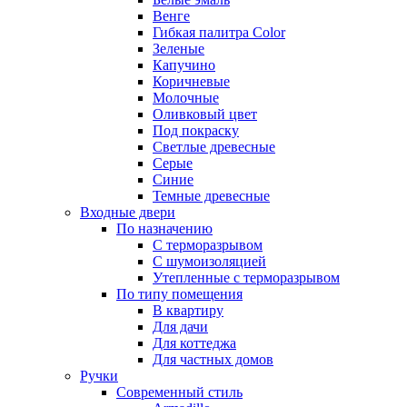
Венге
Гибкая палитра Color
Зеленые
Капучино
Коричневые
Молочные
Оливковый цвет
Под покраску
Светлые древесные
Серые
Синие
Темные древесные
Входные двери
По назначению
С терморазрывом
С шумоизоляцией
Утепленные с терморазрывом
По типу помещения
В квартиру
Для дачи
Для коттеджа
Для частных домов
Ручки
Современный стиль