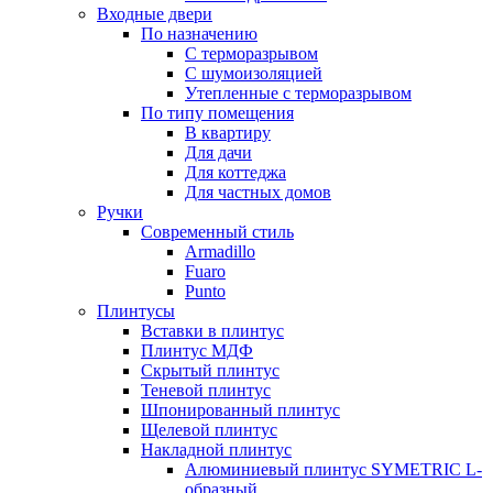
Входные двери
По назначению
С терморазрывом
С шумоизоляцией
Утепленные с терморазрывом
По типу помещения
В квартиру
Для дачи
Для коттеджа
Для частных домов
Ручки
Современный стиль
Armadillo
Fuaro
Punto
Плинтусы
Вставки в плинтус
Плинтус МДФ
Скрытый плинтус
Теневой плинтус
Шпонированный плинтус
Щелевой плинтус
Накладной плинтус
Алюминиевый плинтус SYMETRIC L-
образный