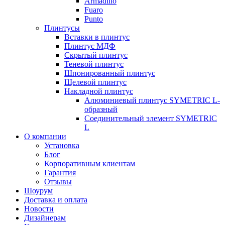
Armadillo
Fuaro
Punto
Плинтусы
Вставки в плинтус
Плинтус МДФ
Скрытый плинтус
Теневой плинтус
Шпонированный плинтус
Щелевой плинтус
Накладной плинтус
Алюминиевый плинтус SYMETRIC L-
образный
Соединительный элемент SYMETRIC
L
О компании
Установка
Блог
Корпоративным клиентам
Гарантия
Отзывы
Шоурум
Доставка и оплата
Новости
Дизайнерам