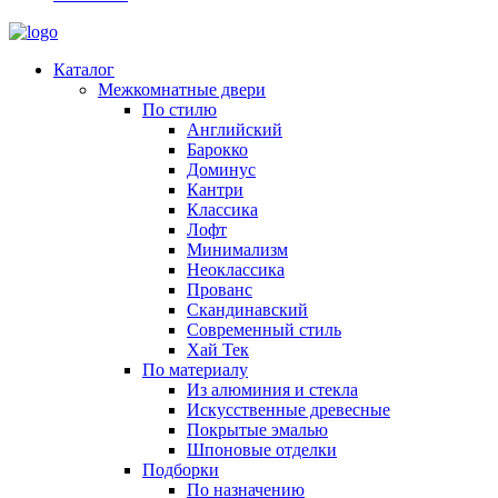
Каталог
Межкомнатные двери
По стилю
Английский
Барокко
Доминус
Кантри
Классика
Лофт
Минимализм
Неоклассика
Прованс
Скандинавский
Современный стиль
Хай Тек
По материалу
Из алюминия и стекла
Искусственные древесные
Покрытые эмалью
Шпоновые отделки
Подборки
По назначению