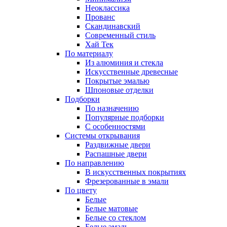
Неоклассика
Прованс
Скандинавский
Современный стиль
Хай Тек
По материалу
Из алюминия и стекла
Искусственные древесные
Покрытые эмалью
Шпоновые отделки
Подборки
По назначению
Популярные подборки
С особенностями
Системы открывания
Раздвижные двери
Распашные двери
По направлению
В искусственных покрытиях
Фрезерованные в эмали
По цвету
Белые
Белые матовые
Белые со стеклом
Белые эмаль