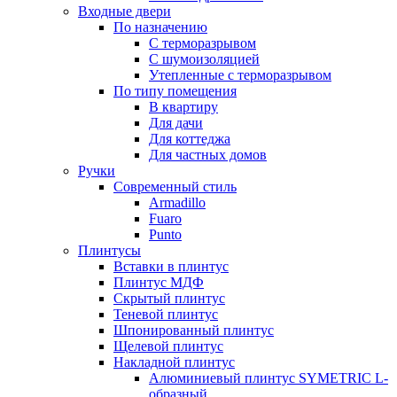
Входные двери
По назначению
С терморазрывом
С шумоизоляцией
Утепленные с терморазрывом
По типу помещения
В квартиру
Для дачи
Для коттеджа
Для частных домов
Ручки
Современный стиль
Armadillo
Fuaro
Punto
Плинтусы
Вставки в плинтус
Плинтус МДФ
Скрытый плинтус
Теневой плинтус
Шпонированный плинтус
Щелевой плинтус
Накладной плинтус
Алюминиевый плинтус SYMETRIC L-
образный