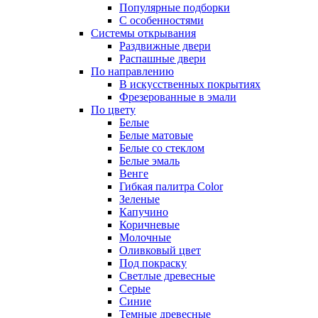
Популярные подборки
С особенностями
Системы открывания
Раздвижные двери
Распашные двери
По направлению
В искусственных покрытиях
Фрезерованные в эмали
По цвету
Белые
Белые матовые
Белые со стеклом
Белые эмаль
Венге
Гибкая палитра Color
Зеленые
Капучино
Коричневые
Молочные
Оливковый цвет
Под покраску
Светлые древесные
Серые
Синие
Темные древесные