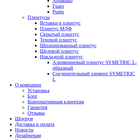
Armadillo
Fuaro
Punto
Плинтусы
Вставки в плинтус
Плинтус МДФ
Скрытый плинтус
Теневой плинтус
Шпонированный плинтус
Щелевой плинтус
Накладной плинтус
Алюминиевый плинтус SYMETRIC L-
образный
Соединительный элемент SYMETRIC
L
О компании
Установка
Блог
Корпоративным клиентам
Гарантия
Отзывы
Шоурум
Доставка и оплата
Новости
Дизайнерам