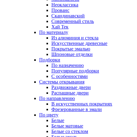
Неоклассика
Прованс
Скандинавский
Современный стиль
Хай Тек
По материалу
Из алюминия и стекла
Искусственные древесные
Покрытые эмалью
Шпоновые отделки
Подборки
По назначению
Популярные подборки
С особенностями
Системы открывания
Раздвижные двери
Распашные двери
По направлению
В искусственных покрытиях
Фрезерованные в эмали
По цвету
Белые
Белые матовые
Белые со стеклом
Белые эмаль