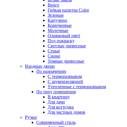
Венге
Гибкая палитра Color
Зеленые
Капучино
Коричневые
Молочные
Оливковый цвет
Под покраску
Светлые древесные
Серые
Синие
Темные древесные
Входные двери
По назначению
С терморазрывом
С шумоизоляцией
Утепленные с терморазрывом
По типу помещения
В квартиру
Для дачи
Для коттеджа
Для частных домов
Ручки
Современный стиль