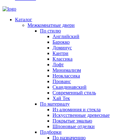
Каталог
Межкомнатные двери
По стилю
Английский
Барокко
Доминус
Кантри
Классика
Лофт
Минимализм
Неоклассика
Прованс
Скандинавский
Современный стиль
Хай Тек
По материалу
Из алюминия и стекла
Искусственные древесные
Покрытые эмалью
Шпоновые отделки
Подборки
По назначению