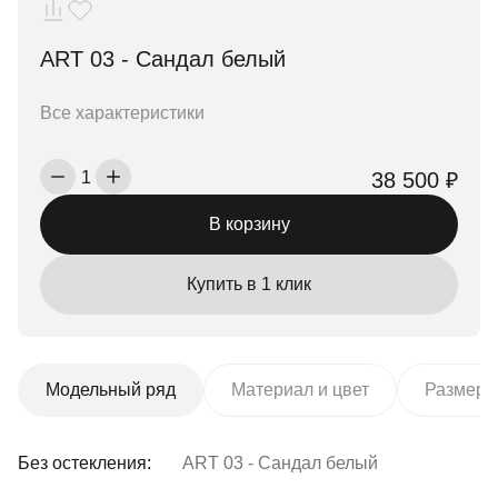
ART 03 - Сандал белый
Все характеристики
38 500 ₽
1
В корзину
Купить в 1 клик
Модельный ряд
Материал и цвет
Размер 
Без остекления:
ART 03 - Сандал белый