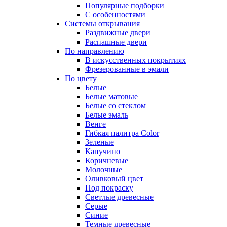
Популярные подборки
С особенностями
Системы открывания
Раздвижные двери
Распашные двери
По направлению
В искусственных покрытиях
Фрезерованные в эмали
По цвету
Белые
Белые матовые
Белые со стеклом
Белые эмаль
Венге
Гибкая палитра Color
Зеленые
Капучино
Коричневые
Молочные
Оливковый цвет
Под покраску
Светлые древесные
Серые
Синие
Темные древесные