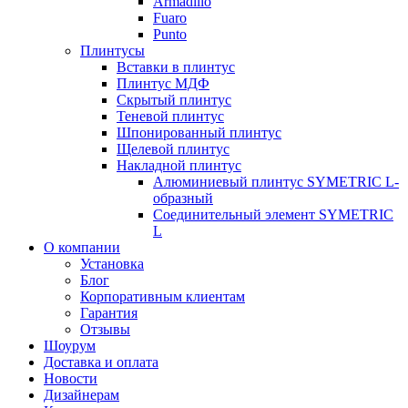
Armadillo
Fuaro
Punto
Плинтусы
Вставки в плинтус
Плинтус МДФ
Скрытый плинтус
Теневой плинтус
Шпонированный плинтус
Щелевой плинтус
Накладной плинтус
Алюминиевый плинтус SYMETRIC L-
образный
Соединительный элемент SYMETRIC
L
О компании
Установка
Блог
Корпоративным клиентам
Гарантия
Отзывы
Шоурум
Доставка и оплата
Новости
Дизайнерам