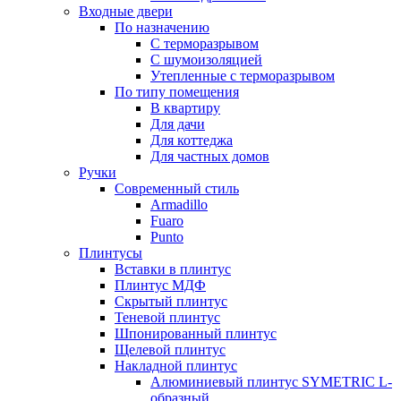
Входные двери
По назначению
С терморазрывом
С шумоизоляцией
Утепленные с терморазрывом
По типу помещения
В квартиру
Для дачи
Для коттеджа
Для частных домов
Ручки
Современный стиль
Armadillo
Fuaro
Punto
Плинтусы
Вставки в плинтус
Плинтус МДФ
Скрытый плинтус
Теневой плинтус
Шпонированный плинтус
Щелевой плинтус
Накладной плинтус
Алюминиевый плинтус SYMETRIC L-
образный