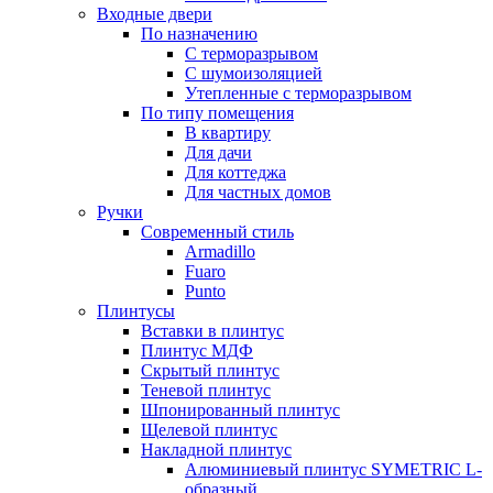
Входные двери
По назначению
С терморазрывом
С шумоизоляцией
Утепленные с терморазрывом
По типу помещения
В квартиру
Для дачи
Для коттеджа
Для частных домов
Ручки
Современный стиль
Armadillo
Fuaro
Punto
Плинтусы
Вставки в плинтус
Плинтус МДФ
Скрытый плинтус
Теневой плинтус
Шпонированный плинтус
Щелевой плинтус
Накладной плинтус
Алюминиевый плинтус SYMETRIC L-
образный