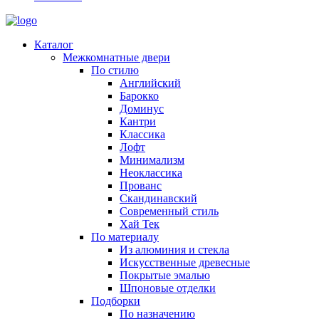
Каталог
Межкомнатные двери
По стилю
Английский
Барокко
Доминус
Кантри
Классика
Лофт
Минимализм
Неоклассика
Прованс
Скандинавский
Современный стиль
Хай Тек
По материалу
Из алюминия и стекла
Искусственные древесные
Покрытые эмалью
Шпоновые отделки
Подборки
По назначению