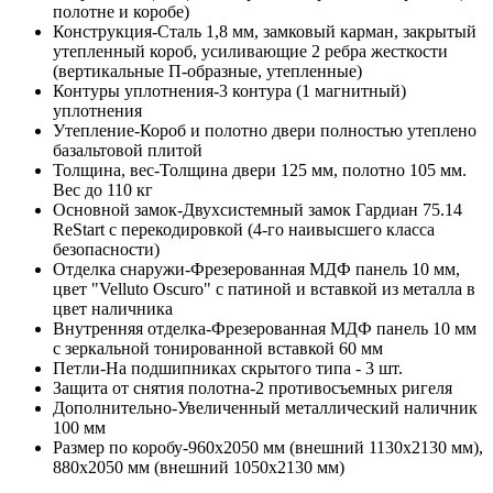
полотне и коробе)
Конструкция-Сталь 1,8 мм, замковый карман, закрытый
утепленный короб, усиливающие 2 ребра жесткости
(вертикальные П-образные, утепленные)
Контуры уплотнения-3 контура (1 магнитный)
уплотнения
Утепление-Короб и полотно двери полностью утеплено
базальтовой плитой
Толщина, вес-Толщина двери 125 мм, полотно 105 мм.
Вес до 110 кг
Основной замок-Двухсистемный замок Гардиан 75.14
ReStart с перекодировкой (4-го наивысшего класса
безопасности)
Отделка снаружи-Фрезерованная МДФ панель 10 мм,
цвет "Velluto Oscuro" с патиной и вставкой из металла в
цвет наличника
Внутренняя отделка-Фрезерованная МДФ панель 10 мм
с зеркальной тонированной вставкой 60 мм
Петли-На подшипниках скрытого типа - 3 шт.
Защита от снятия полотна-2 противосъемных ригеля
Дополнительно-Увеличенный металлический наличник
100 мм
Размер по коробу-960х2050 мм (внешний 1130х2130 мм),
880х2050 мм (внешний 1050х2130 мм)