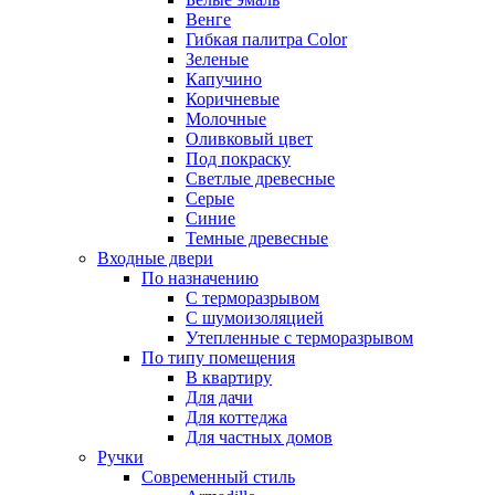
Венге
Гибкая палитра Color
Зеленые
Капучино
Коричневые
Молочные
Оливковый цвет
Под покраску
Светлые древесные
Серые
Синие
Темные древесные
Входные двери
По назначению
С терморазрывом
С шумоизоляцией
Утепленные с терморазрывом
По типу помещения
В квартиру
Для дачи
Для коттеджа
Для частных домов
Ручки
Современный стиль