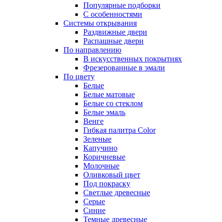
Популярные подборки
С особенностями
Системы открывания
Раздвижные двери
Распашные двери
По направлению
В искусственных покрытиях
Фрезерованные в эмали
По цвету
Белые
Белые матовые
Белые со стеклом
Белые эмаль
Венге
Гибкая палитра Color
Зеленые
Капучино
Коричневые
Молочные
Оливковый цвет
Под покраску
Светлые древесные
Серые
Синие
Темные древесные