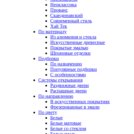
Неоклассика
Прованс
Скандинавский
Современный стиль
Хай Тек
По материалу
Из алюминия и стекла
Искусственные древесные
Покрытые эмалью
Шпоновые отделки
Подборки
По назначению
Популярные подборки
С особенностями
Системы открывания
Раздвижные двери
Распашные двери
По направлению
В искусственных покрытиях
Фрезерованные в эмали
По цвету
Белые
Белые матовые
Белые со стеклом
Белые эмаль