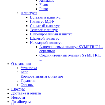
Armadillo
Fuaro
Punto
Плинтусы
Вставки в плинтус
Плинтус МДФ
Скрытый плинтус
Теневой плинтус
Шпонированный плинтус
Щелевой плинтус
Накладной плинтус
Алюминиевый плинтус SYMETRIC L-
образный
Соединительный элемент SYMETRIC
L
О компании
Установка
Блог
Корпоративным клиентам
Гарантия
Отзывы
Шоурум
Доставка и оплата
Новости
Дизайнерам