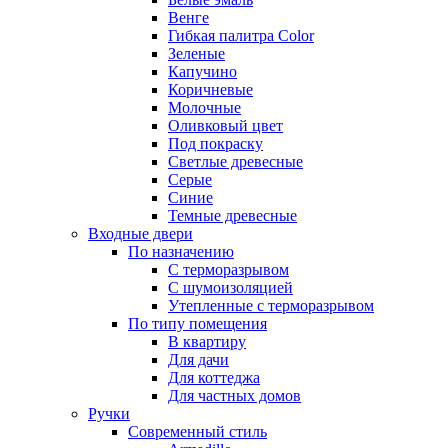
Венге
Гибкая палитра Color
Зеленые
Капучино
Коричневые
Молочные
Оливковый цвет
Под покраску
Светлые древесные
Серые
Синие
Темные древесные
Входные двери
По назначению
С терморазрывом
С шумоизоляцией
Утепленные с терморазрывом
По типу помещения
В квартиру
Для дачи
Для коттеджа
Для частных домов
Ручки
Современный стиль