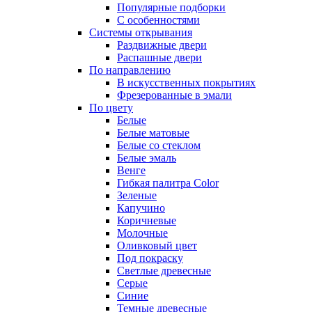
Популярные подборки
С особенностями
Системы открывания
Раздвижные двери
Распашные двери
По направлению
В искусственных покрытиях
Фрезерованные в эмали
По цвету
Белые
Белые матовые
Белые со стеклом
Белые эмаль
Венге
Гибкая палитра Color
Зеленые
Капучино
Коричневые
Молочные
Оливковый цвет
Под покраску
Светлые древесные
Серые
Синие
Темные древесные