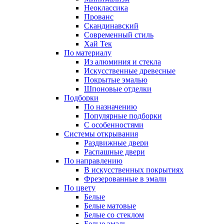
Неоклассика
Прованс
Скандинавский
Современный стиль
Хай Тек
По материалу
Из алюминия и стекла
Искусственные древесные
Покрытые эмалью
Шпоновые отделки
Подборки
По назначению
Популярные подборки
С особенностями
Системы открывания
Раздвижные двери
Распашные двери
По направлению
В искусственных покрытиях
Фрезерованные в эмали
По цвету
Белые
Белые матовые
Белые со стеклом
Белые эмаль