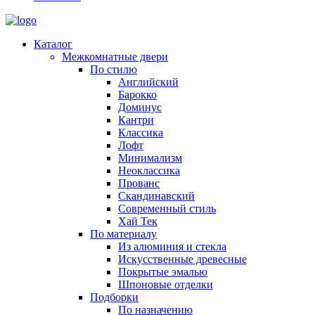
Каталог
Межкомнатные двери
По стилю
Английский
Барокко
Доминус
Кантри
Классика
Лофт
Минимализм
Неоклассика
Прованс
Скандинавский
Современный стиль
Хай Тек
По материалу
Из алюминия и стекла
Искусственные древесные
Покрытые эмалью
Шпоновые отделки
Подборки
По назначению