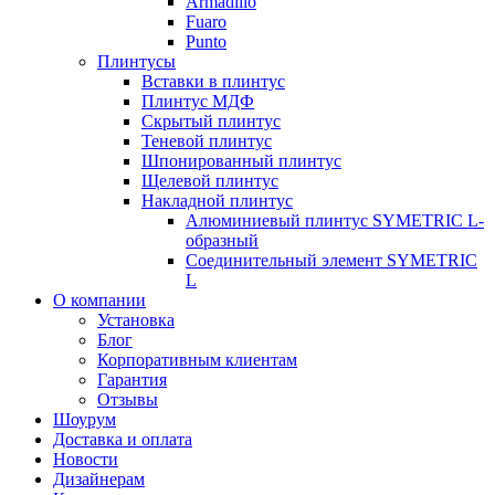
Armadillo
Fuaro
Punto
Плинтусы
Вставки в плинтус
Плинтус МДФ
Скрытый плинтус
Теневой плинтус
Шпонированный плинтус
Щелевой плинтус
Накладной плинтус
Алюминиевый плинтус SYMETRIC L-
образный
Соединительный элемент SYMETRIC
L
О компании
Установка
Блог
Корпоративным клиентам
Гарантия
Отзывы
Шоурум
Доставка и оплата
Новости
Дизайнерам