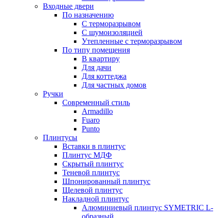
Входные двери
По назначению
С терморазрывом
С шумоизоляцией
Утепленные с терморазрывом
По типу помещения
В квартиру
Для дачи
Для коттеджа
Для частных домов
Ручки
Современный стиль
Armadillo
Fuaro
Punto
Плинтусы
Вставки в плинтус
Плинтус МДФ
Скрытый плинтус
Теневой плинтус
Шпонированный плинтус
Щелевой плинтус
Накладной плинтус
Алюминиевый плинтус SYMETRIC L-
образный