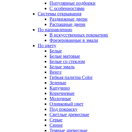
Популярные подборки
С особенностями
Системы открывания
Раздвижные двери
Распашные двери
По направлению
В искусственных покрытиях
Фрезерованные в эмали
По цвету
Белые
Белые матовые
Белые со стеклом
Белые эмаль
Венге
Гибкая палитра Color
Зеленые
Капучино
Коричневые
Молочные
Оливковый цвет
Под покраску
Светлые древесные
Серые
Синие
Темные древесные