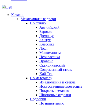
Каталог
Межкомнатные двери
По стилю
Английский
Барокко
Доминус
Кантри
Классика
Лофт
Минимализм
Неоклассика
Прованс
Скандинавский
Современный стиль
Хай Тек
По материалу
Из алюминия и стекла
Искусственные древесные
Покрытые эмалью
Шпоновые отделки
Подборки
По назначению