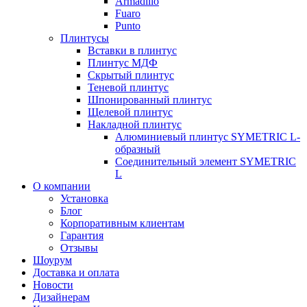
Armadillo
Fuaro
Punto
Плинтусы
Вставки в плинтус
Плинтус МДФ
Скрытый плинтус
Теневой плинтус
Шпонированный плинтус
Щелевой плинтус
Накладной плинтус
Алюминиевый плинтус SYMETRIC L-
образный
Соединительный элемент SYMETRIC
L
О компании
Установка
Блог
Корпоративным клиентам
Гарантия
Отзывы
Шоурум
Доставка и оплата
Новости
Дизайнерам