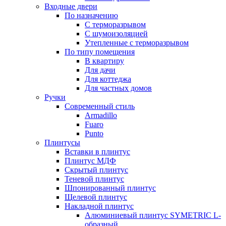
Входные двери
По назначению
С терморазрывом
С шумоизоляцией
Утепленные с терморазрывом
По типу помещения
В квартиру
Для дачи
Для коттеджа
Для частных домов
Ручки
Современный стиль
Armadillo
Fuaro
Punto
Плинтусы
Вставки в плинтус
Плинтус МДФ
Скрытый плинтус
Теневой плинтус
Шпонированный плинтус
Щелевой плинтус
Накладной плинтус
Алюминиевый плинтус SYMETRIC L-
образный