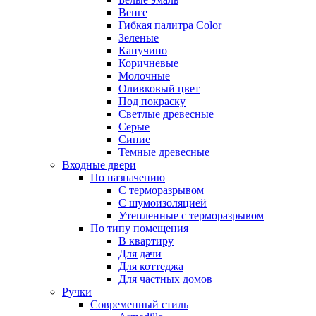
Венге
Гибкая палитра Color
Зеленые
Капучино
Коричневые
Молочные
Оливковый цвет
Под покраску
Светлые древесные
Серые
Синие
Темные древесные
Входные двери
По назначению
С терморазрывом
С шумоизоляцией
Утепленные с терморазрывом
По типу помещения
В квартиру
Для дачи
Для коттеджа
Для частных домов
Ручки
Современный стиль