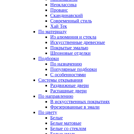
Неоклассика
Прованс
Скандинавский
Современный стиль
Хай Тек
По материалу
Из алюминия и стекла
Искусственные древесные
Покрытые эмалью
Шпоновые отделки
Подборки
По назначению
Популярные подборки
С особенностями
Системы открывания
Раздвижные двери
Распашные двери
По направлению
В искусственных покрытиях
Фрезерованные в эмали
По цвету
Белые
Белые матовые
Белые со стеклом
Белые эмаль