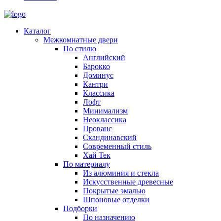
Каталог
Межкомнатные двери
По стилю
Английский
Барокко
Доминус
Кантри
Классика
Лофт
Минимализм
Неоклассика
Прованс
Скандинавский
Современный стиль
Хай Тек
По материалу
Из алюминия и стекла
Искусственные древесные
Покрытые эмалью
Шпоновые отделки
Подборки
По назначению