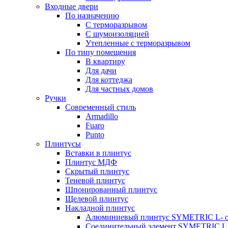
Входные двери
По назначению
С терморазрывом
С шумоизоляцией
Утепленные с терморазрывом
По типу помещения
В квартиру
Для дачи
Для коттеджа
Для частных домов
Ручки
Современный стиль
Armadillo
Fuaro
Punto
Плинтусы
Вставки в плинтус
Плинтус МДФ
Скрытый плинтус
Теневой плинтус
Шпонированный плинтус
Щелевой плинтус
Накладной плинтус
Алюминиевый плинтус SYMETRIC L- 
Соединительный элемент SYMETRIC L