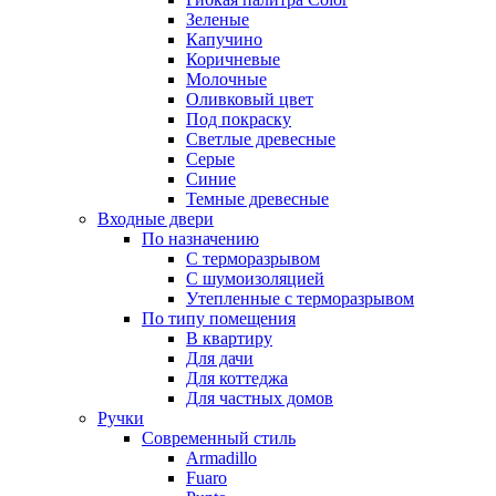
Зеленые
Капучино
Коричневые
Молочные
Оливковый цвет
Под покраску
Светлые древесные
Серые
Синие
Темные древесные
Входные двери
По назначению
С терморазрывом
С шумоизоляцией
Утепленные с терморазрывом
По типу помещения
В квартиру
Для дачи
Для коттеджа
Для частных домов
Ручки
Современный стиль
Armadillo
Fuaro