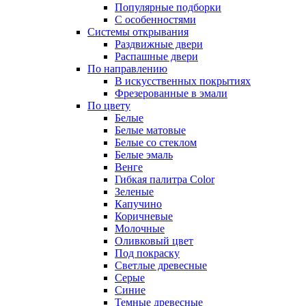
Популярные подборки
С особенностями
Системы открывания
Раздвижные двери
Распашные двери
По направлению
В искусственных покрытиях
Фрезерованные в эмали
По цвету
Белые
Белые матовые
Белые со стеклом
Белые эмаль
Венге
Гибкая палитра Color
Зеленые
Капучино
Коричневые
Молочные
Оливковый цвет
Под покраску
Светлые древесные
Серые
Синие
Темные древесные