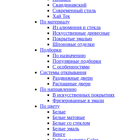
Скандинавский
Современный стиль
Хай Тек
По материалу
Из алюминия и стекла
Искусственные древесные
Покрытые эмалью
Шпоновые отделки
Подборки
По назначению
Популярные подборки
С особенностями
Системы открывания
Раздвижные двери
Распашные двери
По направлению
В искусственных покрытиях
Фрезерованные в эмали
По цвету
Белые
Белые матовые
Белые со стеклом
Белые эмаль
Венге
Гибкая палитра Color