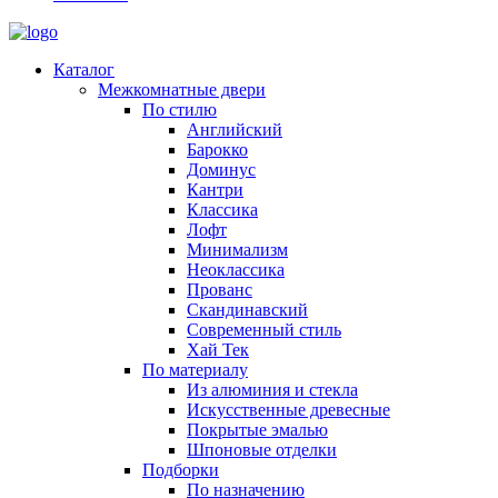
Каталог
Межкомнатные двери
По стилю
Английский
Барокко
Доминус
Кантри
Классика
Лофт
Минимализм
Неоклассика
Прованс
Скандинавский
Современный стиль
Хай Тек
По материалу
Из алюминия и стекла
Искусственные древесные
Покрытые эмалью
Шпоновые отделки
Подборки
По назначению