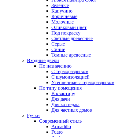
Зеленые
Капучино
Коричневые
Молочные
Оливковый цвет
Под покраску
Светлые древесные
Серые
Синие
Темные древесные
Входные двери
По назначению
С терморазрывом
С шумоизоляцией
Утепленные с терморазрывом
По типу помещения
В квартиру
Для дачи
Для коттеджа
Для частных домов
Ручки
Современный стиль
Armadillo
Fuaro