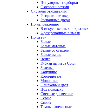
Популярные подборки
С особенностями
Системы открывания
Раздвижные двери
Распашные двери
По направлению
В искусственных покрытиях
Фрезерованные в эмали
По цвету
Белые
Белые матовые
Белые со стеклом
Белые эмаль
Венге
Гибкая палитра Color
Зеленые
Капучино
Коричневые
Молочные
Оливковый цвет
Под покраску
Светлые древесные
Серые
Синие
Темные древесные