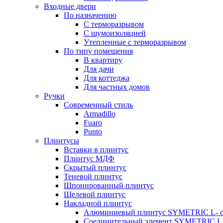
Входные двери
По назначению
С терморазрывом
С шумоизоляцией
Утепленные с терморазрывом
По типу помещения
В квартиру
Для дачи
Для коттеджа
Для частных домов
Ручки
Современный стиль
Armadillo
Fuaro
Punto
Плинтусы
Вставки в плинтус
Плинтус МДФ
Скрытый плинтус
Теневой плинтус
Шпонированный плинтус
Щелевой плинтус
Накладной плинтус
Алюминиевый плинтус SYMETRIC L- 
Соединительный элемент SYMETRIC L