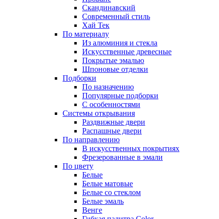
Скандинавский
Современный стиль
Хай Тек
По материалу
Из алюминия и стекла
Искусственные древесные
Покрытые эмалью
Шпоновые отделки
Подборки
По назначению
Популярные подборки
С особенностями
Системы открывания
Раздвижные двери
Распашные двери
По направлению
В искусственных покрытиях
Фрезерованные в эмали
По цвету
Белые
Белые матовые
Белые со стеклом
Белые эмаль
Венге
Гибкая палитра Color