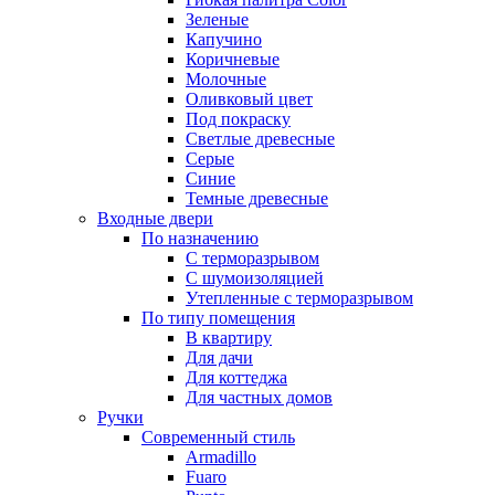
Зеленые
Капучино
Коричневые
Молочные
Оливковый цвет
Под покраску
Светлые древесные
Серые
Синие
Темные древесные
Входные двери
По назначению
С терморазрывом
С шумоизоляцией
Утепленные с терморазрывом
По типу помещения
В квартиру
Для дачи
Для коттеджа
Для частных домов
Ручки
Современный стиль
Armadillo
Fuaro