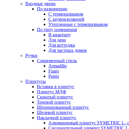
Входные двери
По назначению
С терморазрывом
С шумоизоляцией
Утепленные с терморазрывом
По типу помещения
В квартиру
Для дачи
Для коттеджа
Для частных домов
Ручки
Современный стиль
Armadillo
Fuaro
Punto
Плинтусы
Вставки в плинтус
Плинтус МДФ
Скрытый плинтус
Теневой плинтус
Шпонированный плинтус
Щелевой плинтус
Накладной плинтус
Алюминиевый плинтус SYMETRIC L- 
Соединительный элемент SYMETRIC L