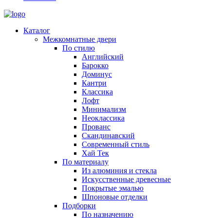
Каталог
Межкомнатные двери
По стилю
Английский
Барокко
Доминус
Кантри
Классика
Лофт
Минимализм
Неоклассика
Прованс
Скандинавский
Современный стиль
Хай Тек
По материалу
Из алюминия и стекла
Искусственные древесные
Покрытые эмалью
Шпоновые отделки
Подборки
По назначению