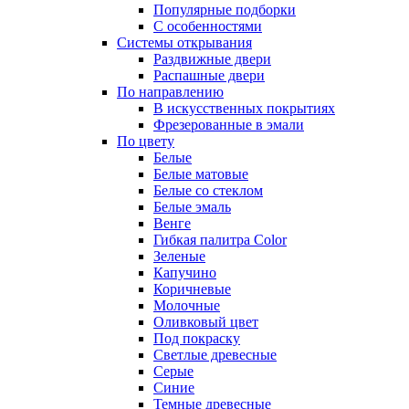
Популярные подборки
С особенностями
Системы открывания
Раздвижные двери
Распашные двери
По направлению
В искусственных покрытиях
Фрезерованные в эмали
По цвету
Белые
Белые матовые
Белые со стеклом
Белые эмаль
Венге
Гибкая палитра Color
Зеленые
Капучино
Коричневые
Молочные
Оливковый цвет
Под покраску
Светлые древесные
Серые
Синие
Темные древесные