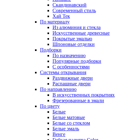
Скандинавский
Современный стиль
Хай Тек
По материалу
Из алюминия и стекла
Искусственные древесные
Покрытые эмалью
Шпоновые отделки
Подборки
По назначению
Популярные подборки
С особенностями
Системы открывания
Раздвижные двери
Распашные двери
По направлению
В искусственных покрытиях
Фрезерованные в эмали
По цвету
Белые
Белые матовые
Белые со стеклом
Белые эмаль
Венге
Гибкая палитра Color